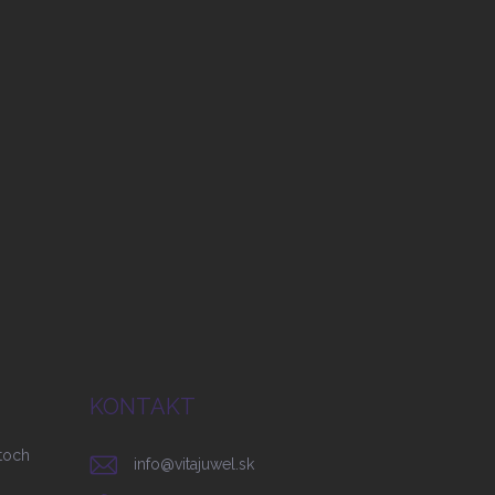
KONTAKT
toch
info
@
vitajuwel.sk