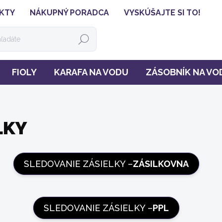
KTY
NÁKUPNÝ PORADCA
VYSKÚŠAJTE SI TO!
HĽADAŤ
FIOLY
KARAFA NA VODU
ZÁSOBNÍK NA VO
LKY
SLEDOVANIE ZÁSIELKY –
ZÁSILKOVNA
SLEDOVANIE ZÁSIELKY –
PPL