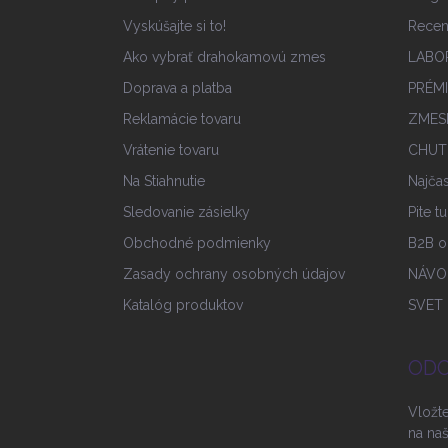
Vyskúšajte si to!
Recen
Ako vybrať drahokamovú zmes
LABO
Doprava a platba
PRÉM
Reklamácie tovaru
ZMES
Vrátenie tovaru
CHUT
Na Stiahnutie
Najčas
Sledovanie zásielky
Pite t
Obchodné podmienky
B2B o
Zasady ochrany osobných údajov
NÁVO
Katalóg produktov
SVET
ODO
Vložt
na na