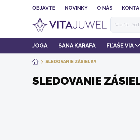
Prejsť
OBJAVTE
NOVINKY
O NÁS
KONTA
na
obsah
JOGA
SANA KARAFA
FĽAŠE VIA
SLEDOVANIE ZÁSIELKY
DOMOV
SLEDOVANIE ZÁSIE