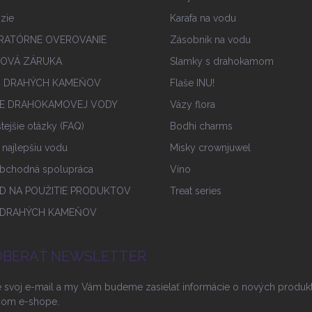
zie
Karafa na vodu
RATÓRNE OVEROVANIE
Zásobnik na vodu
IOVÁ ZÁRUKA
Slamky s drahokamom
I DRAHÝCH KAMEŇOV
Flaše INU!
E DRAHOKAMOVEJ VODY
Vázy flora
tejšie otázky (FAQ)
Bodhi charms
u najlepšiu vodu
Misky crownjuwel
bchodná spolupráca
Víno
D NA POUŽITIE PRODUKTOV
Treat series
 DRAHÝCH KAMEŇOV
BERAŤ NEWSLETTER
e svoj e-mail a my Vám budeme zasielať informácie o nových produk
šom e-shope.