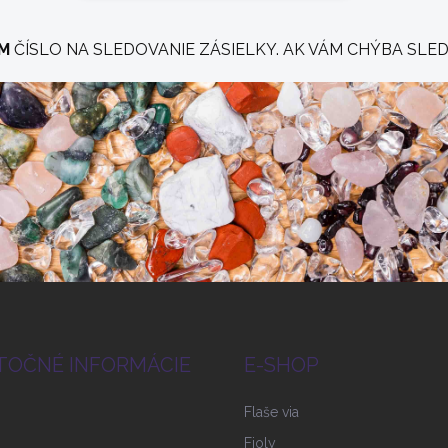
M
ČÍSLO NA SLEDOVANIE ZÁSIELKY. AK VÁM CHÝBA SLED
TOČNÉ INFORMÁCIE
E-SHOP
Flaše via
Fioly