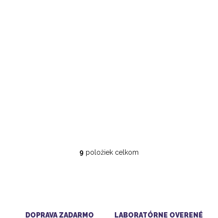
SKLENENÁ SLAMKA S
DRAHOKAMOM |
TURMALÍN V KRIŠTÁĽU
20 €
9
položiek celkom
O
v
l
á
d
a
c
DOPRAVA ZADARMO
LABORATÓRNE OVERENÉ