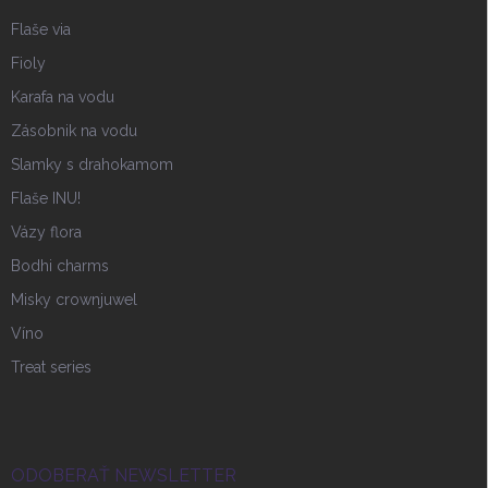
Flaše via
Fioly
Karafa na vodu
Zásobnik na vodu
Slamky s drahokamom
Flaše INU!
Vázy flora
Bodhi charms
Misky crownjuwel
Víno
Treat series
ODOBERAŤ NEWSLETTER