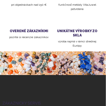
i
pri objednávkach nad 150 €
funkčnosť metódy VitaJuwel
e
potvrdená
p
r
v
k
y
OVERENÉ ZÁKAZNÍKMI
UNIKÁTNE VÝROBKY ZO
v
SKLA
ý
pozrite si recenzie zákazníkov
p
výroba najmä v rámci strednej
i
Európy
s
u
Z
á
p
ä
t
i
ZÁKAZNICKY SERVIS