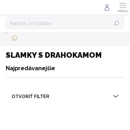
Prejsť
na
obsah
HĽADAŤ
DOMOV
SLAMKY S DRAHOKAMOM
Najpredávanejšie
OTVORIŤ FILTER
V
ý
p