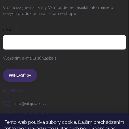
Vložte svoj e-mail a my Vám budeme zasielať informácie o
nových produktoch na našom e-shope.
EMAIL
Vložením e-mailu súhlasíte s
podmienkami ochrany osobných
údajov
PRIHLÁSIŤ SA
KONTAKT
info
@
vitajuwel.sk
+420 608 262 656
Tento web používa súbory cookie. Ďalším prechádzaním
vitajuwel_czsr
tohto webu vyjadrujete súhlas s ich používaním. Viac