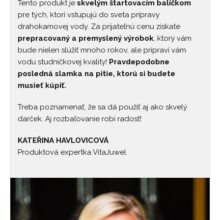
Tento produkt je
skvelým štartovacím balíčkom
pre tých, ktorí vstupujú do sveta prípravy
drahokamovej vody. Za prijateľnú cenu získate
prepracovaný a premyslený výrobok
, ktorý vám
bude nielen slúžiť mnoho rokov, ale pripraví vám
vodu studničkovej kvality!
Pravdepodobne
posledná slamka na pitie, ktorú si budete
musieť kúpiť.
Treba poznamenať, že sa dá použiť aj ako skvelý
darček. Aj rozbaľovanie robí radosť!
KATEŘINA HAVLOVICOVÁ
Produktová expertka VitaJuwel