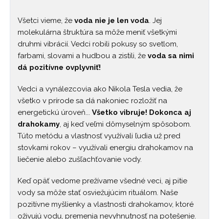
Všetci vieme, že
voda nie je len voda
. Jej
molekulárna štruktúra sa môže meniť všetkými
druhmi vibrácií. Vedci robili pokusy so svetlom,
farbami, slovami a hudbou a zistili, že
voda sa nimi
dá pozitívne ovplyvniť!
Vedci a vynálezcovia ako Nikola Tesla vedia, že
všetko v prírode sa dá nakoniec rozložiť na
energetickú úroveň...
Všetko vibruje! Dokonca aj
drahokamy
, aj keď veľmi dômyselným spôsobom.
Túto metódu a vlastnosť využívali ľudia už pred
stovkami rokov – využívali energiu drahokamov na
liečenie alebo zušľachťovanie vody.
Keď opäť vedome prežívame všedné veci, aj pitie
vody sa môže stať osviežujúcim rituálom. Naše
pozitívne myšlienky a vlastnosti drahokamov, ktoré
oživujú vodu, premenia nevyhnutnosť na potešenie.