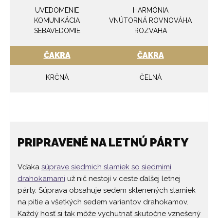
UVEDOMENIE
HARMÓNIA
KOMUNIKÁCIA
VNÚTORNÁ ROVNOVÁHA
SEBAVEDOMIE
ROZVAHA
ČAKRA
ČAKRA
KRČNÁ
ČELNÁ
PRIPRAVENÉ NA LETNÚ PÁRTY
Vďaka
súprave siedmich slamiek so siedmimi
drahokamami
už nič nestojí v ceste ďalšej letnej
párty. Súprava obsahuje sedem sklenených slamiek
na pitie a všetkých sedem variantov drahokamov.
Každý hosť si tak môže vychutnať skutočne vznešený