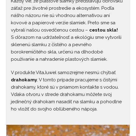
Každý vie, že plastové slamky predstavujú obrovskú
záťaž pre životné prostredie a ekosystém. Podľa
nášho názoru nie sú vhodnou alternatívou ani
kovové a papierové verzie slamiek. Preto sme sa
vybrali našou osvedčenou cestou –
cestou skla!
S dôrazom na udržateľnosť a ekológiu sme vytvorili
sklenenú slamku z čistého a pevného
borokremičitého skla, určenú na dlhodobé
používanie a nahradenie plastových slamiek.
V produkte VitaJuwel samozrejme nesmú chýbať
drahokamy
. V tomto prípade pracujeme s čistými
drahokamy, ktoré sú v priamom kontakte s vodou.
Vďaka otvoru v strede drahokamu môžete svoj
jedinečný drahokam nasadiť na slamku a pohodlne
ho vložiť do svojho obľúbeného nápoja.