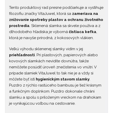
Tento produktový rad presne podčiarkuje a vystihuje
filozofiu značky VitaJuwel, ktorá sa
zameriava na
znižovanie spotreby plastov a ochranu životného
prostredia
. Sklenená slamka sa skvele používa a z
dlhodobého hľadiska je výborná
čistiaca kefka
,
ktorá je navyše prírodná, z kokosových vlákien.
Veľkú výhodu sklenenej slamky vidím v jej
priehľadnosti
. Pri plastových, papierových alebo
kovových slamkách nevidíte dovnútra, takže
nemôžete posúdiť úroveň znečistenia vo vnútri. V
prípade slamiek VitaJuwel to tak nie je a vždy si
môžete byť istí
hygienickým stavom slamky
.
Puzdro z rýchlo rastúceho bambusu je tiež krásnym
a funkčným doplnkom. Puzdro dokonale chráni
slamku a spolu s priloženým vreckom na drahokam
je vynikajúcou voľbou na cestovanie.