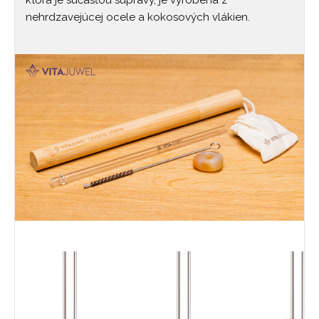
ktorá je súčasťou súpravy, je vyrobená z
nehrdzavejúcej ocele a kokosových vlákien.