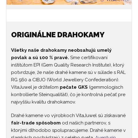
ORIGINÁLNE DRAHOKAMY
Všetky naše drahokamy neobsahujú umelý
povlak a sú 100 % pravé.
Sme certifikovaní
inštitútom EPI (Gem Quality Research Institute), ktorý
potvrdzuje, že naše drahé kamene sú v súlade s RAL
RG 560 a CIBJO (World Jewellery Confederation).
VitaJuwel je držiteľom
pečate GKS
(gemmologisch
kontrollierte Steinqualität), čo je kontrolná pečať pre
najvyššiu kvalitu drahokamov.
Drahé kamene vo výrobkoch VitaJuwel sú získavané
fair-trade spôsobom
od našich partnerov, s
ktorými dlhodobo spolupracujeme. Drahé kamene v
slamkách pochádzajú z celého sveta.
Aventurín
,