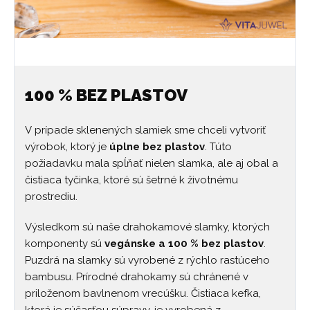
100 % BEZ PLASTOV
V prípade sklenených slamiek sme chceli vytvoriť
výrobok, ktorý je
úplne bez plastov
. Túto
požiadavku mala spĺňať nielen slamka, ale aj obal a
čistiaca tyčinka, ktoré sú šetrné k životnému
prostrediu.
Výsledkom sú naše drahokamové slamky, ktorých
komponenty sú
vegánske a 100 % bez plastov
.
Puzdrá na slamky sú vyrobené z rýchlo rastúceho
bambusu. Prírodné drahokamy sú chránené v
priloženom bavlnenom vrecúšku. Čistiaca kefka,