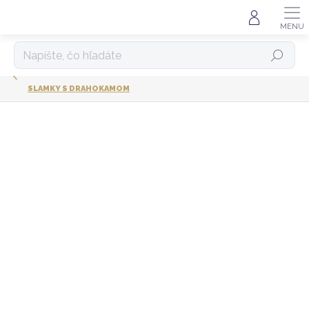
Prejsť
na
obsah
HĽADAŤ
SLAMKY S DRAHOKAMOM