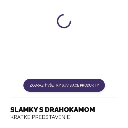
ICE CUBE | FORMA NA ĽAD
SADA 7 SKLENENÝCH
SLAMIEK + 7 DRAHOKAMOV
7 €
73 €
ZOBRAZIŤ VŠETKY SÚVISIACE PRODUKTY
SLAMKY S DRAHOKAMOM
KRÁTKE PREDSTAVENIE