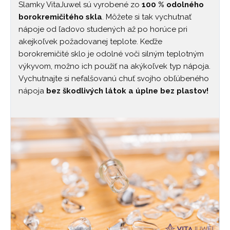
Slamky VitaJuwel sú vyrobené zo
100 % odolného
borokremičitého skla
. Môžete si tak vychutnať
nápoje od ľadovo studených až po horúce pri
akejkoľvek požadovanej teplote. Keďže
borokremičité sklo je odolné voči silným teplotným
výkyvom, možno ich použiť na akýkoľvek typ nápoja.
Vychutnajte si nefalšovanú chuť svojho obľúbeného
nápoja
bez škodlivých látok a úplne bez plastov!