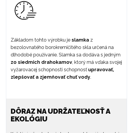
Základom tohto výrobku je
slamka
z
bezolovnatého borokremičitého skla určená na
dlhodobé používanie. Slamka sa dodáva s jedným
zo siedmich drahokamov
, ktorý má vďaka svojej
vyžarovacej schopnosti schopnosť
upravovať,
zlepšovať a zjemňovať chuť vody
.
DÔRAZ NA UDRŽATEĽNOSŤ A
EKOLÓGIU