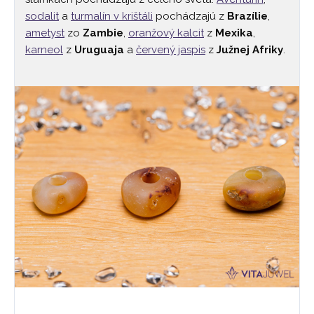
sodalit
a
turmalín v krištáli
pochádzajú z
Brazílie
,
ametyst
zo
Zambie
,
oranžový kalcit
z
Mexika
,
karneol
z
Uruguaja
a
červený jaspis
z
Južnej Afriky
.