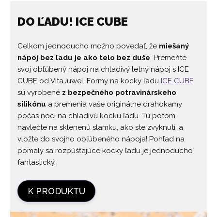
DO ĽADU! ICE CUBE
Celkom jednoducho možno povedať, že
miešaný
nápoj bez ľadu je ako telo bez duše
. Premeňte
svoj obľúbený nápoj na chladivý letný nápoj s ICE
CUBE od VitaJuwel. Formy na kocky ľadu
ICE CUBE
sú vyrobené
z bezpečného potravinárskeho
silikónu
a premenia vaše originálne drahokamy
počas noci na chladivú kocku ľadu. Tú potom
navlečte na sklenenú slamku, ako ste zvyknutí, a
vložte do svojho obľúbeného nápoja! Pohľad na
pomaly sa rozpúšťajúce kocky ľadu je jednoducho
fantastický.
K PRODUKTU