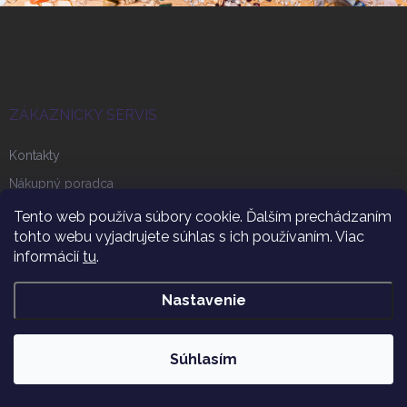
Z
á
p
ä
t
i
ZÁKAZNICKY SERVIS
e
Kontakty
Nákupný poradca
Vyskúšajte si to!
Tento web používa súbory cookie. Ďalším prechádzaním
tohto webu vyjadrujete súhlas s ich používaním. Viac
Ako vybrať drahokamovú zmes
informácií
tu
.
Doprava a platba
Reklamácie tovaru
Nastavenie
Vrátenie tovaru
Na Stiahnutie
Súhlasím
Sledovanie zásielky