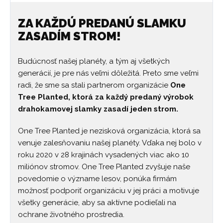
ZA KAŽDÚ PREDANÚ SLAMKU
ZASADÍM STROM!
Budúcnosť našej planéty, a tým aj všetkých
generácií, je pre nás veľmi dôležitá. Preto sme veľmi
radi, že sme sa stali partnerom organizácie
One
Tree Planted, ktorá za každý predaný výrobok
drahokamovej slamky zasadí jeden strom.
One Tree Planted je nezisková organizácia, ktorá sa
venuje zalesňovaniu našej planéty. Vďaka nej bolo v
roku 2020 v 28 krajinách vysadených viac ako 10
miliónov stromov. One Tree Planted zvyšuje naše
povedomie o význame lesov, ponúka firmám
možnosť podporiť organizáciu v jej práci a motivuje
všetky generácie, aby sa aktívne podieľali na
ochrane životného prostredia.