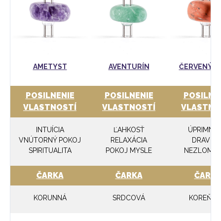
AMETYST
AVENTURÍN
ČERVENÝ JA
POSILNENIE
POSILNENIE
POSILNE
VLASTNOSTÍ
VLASTNOSTÍ
VLASTNO
INTUÍCIA
ĽAHKOSŤ
ÚPRIMNO
VNÚTORNÝ POKOJ
RELAXÁCIA
DRAVOS
SPIRITUALITA
POKOJ MYSLE
NEZLOMN
ČARKA
ČARKA
ČARK
KORUNNÁ
SRDCOVÁ
KOREŇO