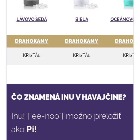
LÁVOVO ŠEDÁ
BIELA
OCEÁNOVO 
DRAHOKAMY
DRAHOKAMY
DRAHOK
KRIŠTÁĽ
KRIŠTÁĽ
KRIŠTÁ
ČO ZNAMENÁ INU V HAVAJČINE?
Inu! [”ee-noo”] možno preložiť
ako
Pi!