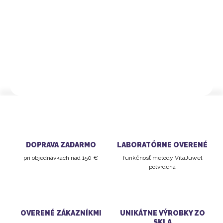
−
+
PRIDAŤ DO KOŠÍKA
Dvanásť znamení zvieratníka – 12 drahokamov
Vhodné na použitie vo
fľaši Inu!
DETAILNÉ INFORMÁCIE
DOPRAVA ZADARMO
LABORATÓRNE OVERENÉ
pri objednávkach nad 150 €
funkčnosť metódy VitaJuwel
potvrdená
OVERENÉ ZÁKAZNÍKMI
UNIKÁTNE VÝROBKY ZO
SKLA