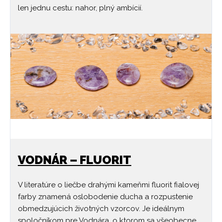
len jednu cestu: nahor, plný ambícií.
VODNÁR – FLUORIT
V literatúre o liečbe drahými kameňmi fluorit fialovej
farby znamená oslobodenie ducha a rozpustenie
obmedzujúcich životných vzorcov. Je ideálnym
spoločníkom pre Vodnára, o ktorom sa všeobecne