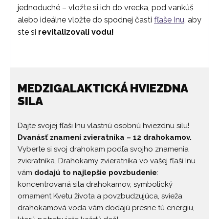
jednoduché – vložte si ich do vrecka, pod vankúš
alebo ideálne vložte do spodnej časti
fľaše Inu
, aby
ste si
revitalizovali vodu!
MEDZIGALAKTICKÁ HVIEZDNA
SILA
Dajte svojej fľaši Inu vlastnú osobnú hviezdnu silu!
Dvanásť znamení zvieratníka – 12 drahokamov.
Vyberte si svoj drahokam podľa svojho znamenia
zvieratníka. Drahokamy zvieratníka vo vašej fľaši Inu
vám
dodajú to najlepšie povzbudenie
:
koncentrovaná sila drahokamov, symbolický
ornament Kvetu života a povzbudzujúca, svieža
drahokamová voda vám dodajú presne tú energiu,