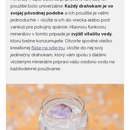
použitie bolo univerzálne.
Každý drahokam je vo
svojej pôvodnej podobe
a ich použitie je veľmi
jednoduché – vložte si ich do vrecka alebo pod
vankúš pre pokojný spánok. Hlavnou funkciou
minerálov v tomto prípade je
zvýšiť vitalitu vody
,
ktorú bežne konzumujete. Otvorte spodné viečko
kreatívnej
fľaše na pitie Inu
, vložte do nej svoj
jedinečný drahokam, ktorý vám spolu s ďalšími
vloženými minerálmi pripraví vašu osobnú vodu na
každodenné používanie.