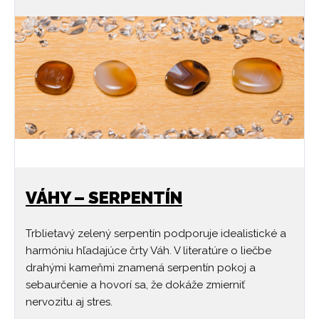
VÁHY – SERPENTÍN
Trblietavý zelený serpentín podporuje idealistické a
harmóniu hľadajúce črty Váh. V literatúre o liečbe
drahými kameňmi znamená serpentín pokoj a
sebaurčenie a hovorí sa, že dokáže zmierniť
nervozitu aj stres.