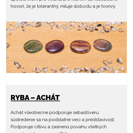
hovorí, že je tolerantný, miluje slobodu a je tvorivý.
RYBA – ACHÁT
Achát všeobecne podporuje sebadôveru,
sústredenie sa na podstatné veci a predstavivosť.
Podporuje citlivú a zasnenú povahu všetkých