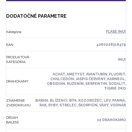
DODATOČNÉ PARAMETRE
FĽAŠE INU!
Kategória
:
4260228318479
EAN
:
PRODUKTOVÁ
INU!
KATEGÓRIA
:
ACHÁT, AMETYST, AVANTURÍN, FLUORIT,
CHALCEDÓN, JASPIS ČERVENÝ, KARNEOL,
DRAHOKAMY
:
OBSIDIÁN, RUŽENÍN, SERPENTIN, SODALIT,
TIGRIE OKO
ZNAMENIE
BARAN, BLÍŽENCI, BÝK, KOZOROŽEC, LEV, PANNA,
ZVEROKRUHU
:
RAK, RYBY, STRELEC, ŠKORPIÓN, VÁHY, VODNÁR
OBSAH
12 DRAHOKAMŮ
BALENÍ
: