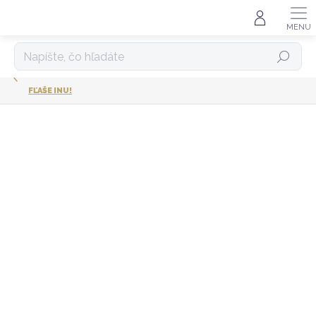
Prejsť
na
obsah
HĽADAŤ
FĽAŠE INU!