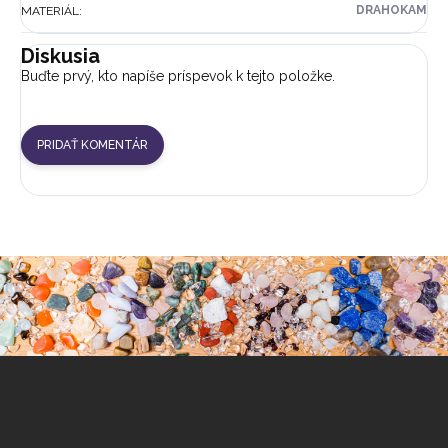
DRAHOKAM
MATERIÁL
:
Diskusia
Buďte prvý, kto napíše príspevok k tejto položke.
PRIDAŤ KOMENTÁR
Z
á
p
ä