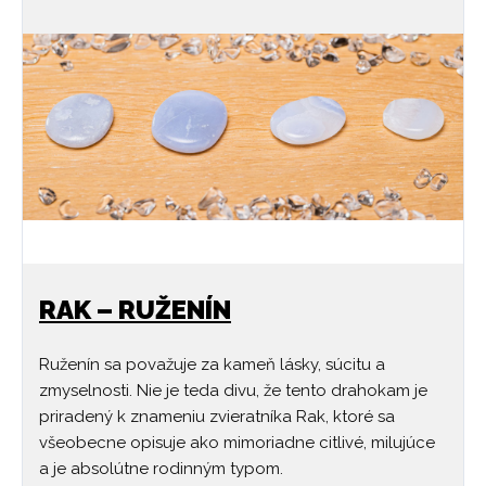
RAK – RUŽENÍN
Ruženín sa považuje za kameň lásky, súcitu a
zmyselnosti. Nie je teda divu, že tento drahokam je
priradený k znameniu zvieratníka Rak, ktoré sa
všeobecne opisuje ako mimoriadne citlivé, milujúce
a je absolútne rodinným typom.