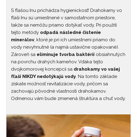
S fľašou Inu prichádza hygienickosť! Drahokamy vo
fľaši Inu sú umiestnené v samostatnom priestore,
takže sa nemôžu priamo dotýkať vody. Pri použití
tejto metódy
odpadá následné čistenie
minerálov
, ktoré je pri ich umiestnení priamo do
vody nevyhnutné (a najmä ustavične opakované).
Zároveň sa
eliminuje tvorba baktérií
obsiahnutých
na povrchu drahých kameňov. Vďaka tejto
dvojkomorovej koncepcii sa
drahokamy vo vašej
fľaši NIKDY nedotýkajú vody
. Na tomto základe
získate možnosť revitalizácie vody, pričom sa
zachovajú pôvodné vlastnosti drahokamov.
Odmenou vám bude zmenená štruktúra a chuť vody.