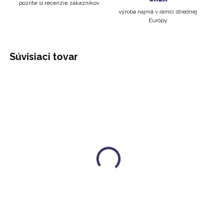
pozrite si recenzie zákazníkov
výroba najmä v rámci strednej
Európy
Súvisiaci tovar
MINERÁLY ZVEROKRUHU
MINERÁLY ZVEROKRUHU
INU! | BARAN - ČERVENÝ
INU! | BLÍŽENCI -
JASPIS
CHALCEDÓN
6 €
6 €