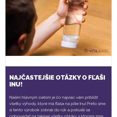
NAJČASTEJŠIE OTÁZKY O FĽAŠI
INU!
Naším hlavným cieľom je čo najviac vám priblížiť
všetky výhody, ktoré má fľaša na pitie Inu! Preto sme
si tento výrobok zobrali do rúk a pokúsili sa
odpovedať na takmer všetky otázky, s ktorými sme