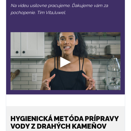
Na videu usilovne pracujeme. Ďakujeme vám za
pochopenie. Tím VitaJuwel.
HYGIENICKÁ METÓDA PRÍPRAVY
VODY Z DRAHÝCH KAMEŇOV