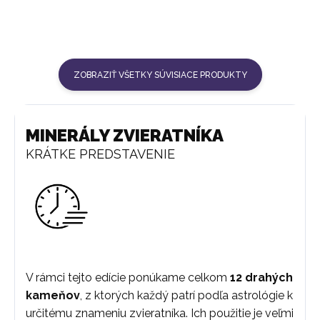
ZOBRAZIŤ VŠETKY SÚVISIACE PRODUKTY
MINERÁLY ZVIERATNÍKA
KRÁTKE PREDSTAVENIE
V rámci tejto edície ponúkame celkom
12 drahých
kameňov
, z ktorých každý patrí podľa astrológie k
určitému znameniu zvieratníka. Ich použitie je veľmi