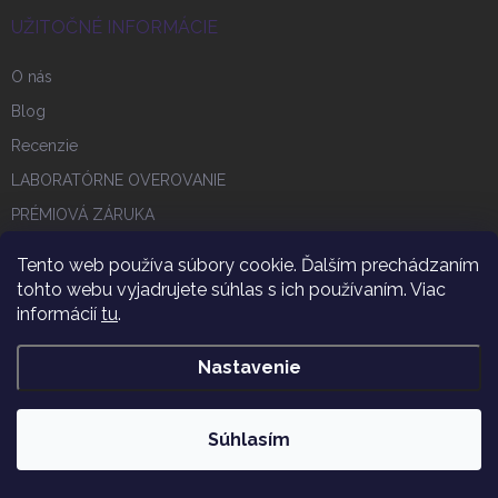
UŽITOČNÉ INFORMÁCIE
O nás
Blog
Recenzie
LABORATÓRNE OVEROVANIE
PRÉMIOVÁ ZÁRUKA
ZMESI DRAHÝCH KAMEŇOV
Tento web používa súbory cookie. Ďalším prechádzaním
CHUTE DRAHOKAMOVEJ VODY
tohto webu vyjadrujete súhlas s ich používaním. Viac
informácií
tu
.
Najčastejšie otázky (FAQ)
Pite tu najlepšiu vodu
Nastavenie
B2B obchodná spolupráca
NÁVOD NA POUŽITIE PRODUKTOV
Súhlasím
SVET DRAHÝCH KAMEŇOV