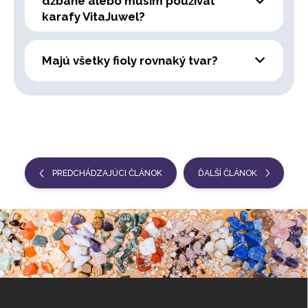
džbáne alebo musím používať
karafy VitaJuwel?
Majú všetky fioly rovnaký tvar?
PREDCHÁDZAJÚCI ČLÁNOK
ĎALŠÍ ČLÁNOK
Z
á