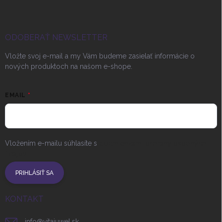
ODOBERAŤ NEWSLETTER
Vložte svoj e-mail a my Vám budeme zasielať informácie o
nových produktoch na našom e-shope.
EMAIL
Vložením e-mailu súhlasíte s
podmienkami ochrany osobných
údajov
PRIHLÁSIŤ SA
KONTAKT
info
@
vitajuwel.sk