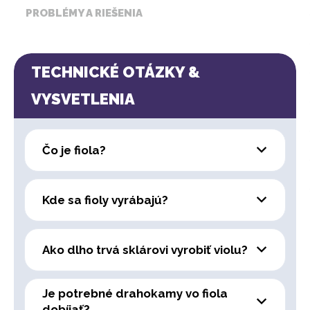
PROBLÉMY A RIEŠENIA
TECHNICKÉ OTÁZKY &
VYSVETLENIA
Čo je fiola?
Kde sa fioly vyrábajú?
Ako dlho trvá sklárovi vyrobiť violu?
Je potrebné drahokamy vo fiola
dobíjať?