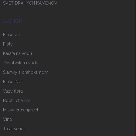
SVET DRAHÝCH KAMEŇOV
E-SHOP
Flaše via
Fioly
Karafa na vodu
Zásobnik na vodu
Slamky s drahokamom
Flaše INU!
Vázy flora
Bodhi charms
Misky crownjuwel
Víno
Treat series