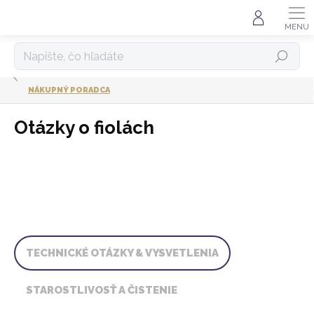
Prejsť
na
obsah
HĽADAŤ
NÁKUPNÝ PORADCA
Otázky o fiolách
TECHNICKÉ OTÁZKY & VYSVETLENIA
STAROSTLIVOSŤ A ČISTENIE