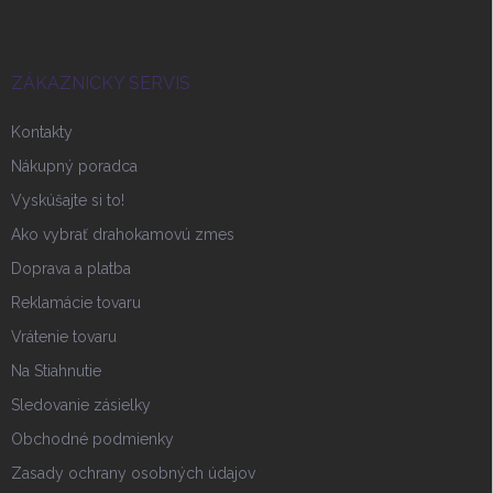
p
ä
t
i
ZÁKAZNICKY SERVIS
e
Kontakty
Nákupný poradca
Vyskúšajte si to!
Ako vybrať drahokamovú zmes
Doprava a platba
Reklamácie tovaru
Vrátenie tovaru
Na Stiahnutie
Sledovanie zásielky
Obchodné podmienky
Zasady ochrany osobných údajov