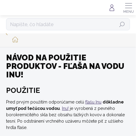
Prejsť
na
obsah
HĽADAŤ
DOMOV
NÁVOD NA POUŽITIE
PRODUKTOV - FĽAŠA NA VODU
INU!
POUŽITIE
Pred prvým použitím odporúčame celú
fľašu Inu
dôkladne
umyť pod tečúcou vodou
.
Inu!
je vyrobená z pevného
borokremičitého skla bez obsahu ťažkých kovov a dokonale
tesní. Po odstránení vrchného uzáveru môžete piť z užšieho
hrdla fľaše.