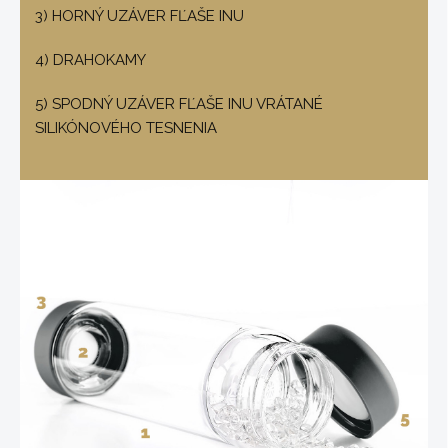
3) HORNÝ UZÁVER FĽAŠE INU
4) DRAHOKAMY
5) SPODNÝ UZÁVER FĽAŠE INU VRÁTANÉ
SILIKÓNOVÉHO TESNENIA