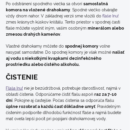
Po odstránení spodného viečka sa otvorí
samostatná
komora na vložené drahokamy
. Spodné viečko otvárajte
vždy dnom nahor. V základnej verzii sme vložili do
fľaše Inu!
zmes krásnych kúskov krištáľu. Tento priestor v spodnej časti
fľaše môžete vyplniť iným, vašim osobným
minerálom alebo
zmesou drahých kameňov
.
Vlastné drahokamy môžete do
spodnej komory
voľne
nasypať samostatne. Do spodnej komory je však možné
naliať
aj vodu s niekoľkými kvapkami dezinfekčného
prostriedku alebo čistého alkoholu.
ČISTENIE
Fľaša Inu!
nie je bezúdržbová, potrebuje starostlivosť, najmä v
oblasti čistenia. Odporúčame čistiť fľašu aspoň
raz za 7-10
dní
. Pokojne aj častejšie. Počas čistenia sa odporúča fľašu
úplne rozobrať a každú časť dôkladne umyť
. Pravidelným
čistením podporíte dlhodobú funkčnosť fľaše a najmä budete
mať oveľa lepší pocit pri popíjaní drahokamovej vody.