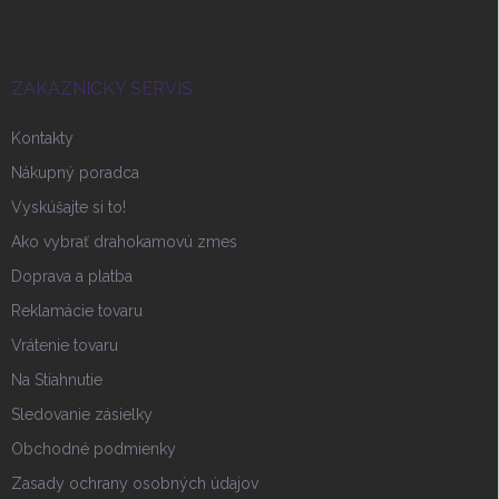
p
ä
t
i
ZÁKAZNICKY SERVIS
e
Kontakty
Nákupný poradca
Vyskúšajte si to!
Ako vybrať drahokamovú zmes
Doprava a platba
Reklamácie tovaru
Vrátenie tovaru
Na Stiahnutie
Sledovanie zásielky
Obchodné podmienky
Zasady ochrany osobných údajov