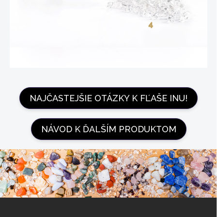
NAJČASTEJŠIE OTÁZKY K FĽAŠE INU!
NÁVOD K ĎALŠÍM PRODUKTOM
Z
á