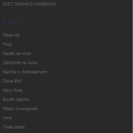
SVET DRAHÝCH KAMEŇOV
E-SHOP
Flaše via
Fioly
Karafa na vodu
Zásobnik na vodu
Slamky s drahokamom
Flaše INU!
Vázy flora
Bodhi charms
Misky crownjuwel
Víno
Treat series