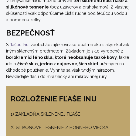
V umývačke riadu možno umývať
len sklenenú časť fľaše a
silikónové tesnenie
(bez uzáverov a drahokamov). Z vlastnej
skúsenosti však odporúčame čistiť ručne pod tečúcou vodou
a pomocou kefky.
BEZPEČNOSŤ
S
fľašou Inu!
zaobchádzajte rovnako opatrne ako s akýmkoľvek
iným skleneným predmetom. Základom je sklo vyrobené z
borokremičitého skla, ktoré neobsahuje ťažké kovy
, takže
ide o
čisté sklo, jedno z najpevnejších skiel
určených na
dlhodobé používanie. Vyhnite sa však tvrdým nárazom.
Nevkladajte fľašu do mrazničky ani mikrovlnnej rúry.
ROZLOŽENIE FĽAŠE INU
1) ZÁKLADŇA SKLENENEJ FĽAŠE
2) SILIKÓNOVÉ TESNENIE Z HORNÉHO VIEČKA