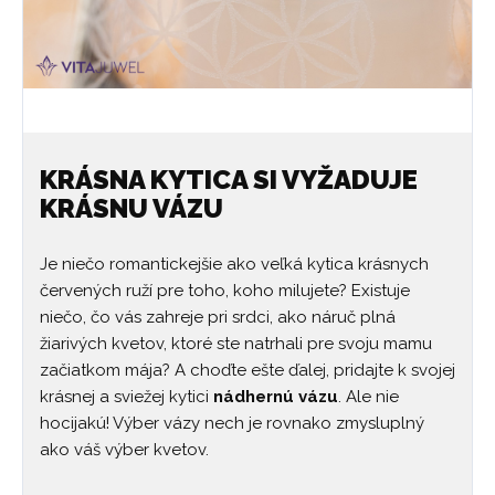
KRÁSNA KYTICA SI VYŽADUJE
KRÁSNU VÁZU
Je niečo romantickejšie ako veľká kytica krásnych
červených ruží pre toho, koho milujete? Existuje
niečo, čo vás zahreje pri srdci, ako náruč plná
žiarivých kvetov, ktoré ste natrhali pre svoju mamu
začiatkom mája? A choďte ešte ďalej, pridajte k svojej
krásnej a sviežej kytici
nádhernú vázu
. Ale nie
hocijakú! Výber vázy nech je rovnako zmysluplný
ako váš výber kvetov.