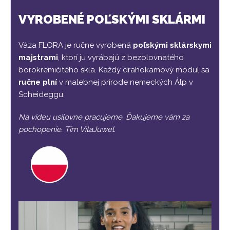
VYROBENÉ POĽSKÝMI SKLÁRMI
Váza FLORA je ručne vyrobená
poľskými sklárskymi
majstrami
, ktorí ju vyrábajú z bezolovnatého
borokremičitého skla. Každý drahokamový modul sa
ručne plní
v malebnej prírode nemeckých Álp v
Scheideggu.
Na videu usilovne pracujeme. Ďakujeme vám za
pochopenie. Tím VitaJuwel.