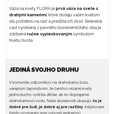
Váza na kvety FLORA je
prvá váza na svete s
drahými kameňmi
, ktoré dodajú vašim kvetom
silu potrebnú na rast a predĺžia ich život. Sklenená
časť vyrobená z pevného borokremičitého skla je
zdobená
ručne vypieskovaným
symbolom
Kvetu života.
JEDINÁ SVOJHO DRUHU
V komunite odborníkov na drahokamy bolo
verejným tajomstvom, že čerstvo rezané kvety
jednoducho vydržia dlhšie, ak im doprajeme
drahokamovú vodu. Naše skúsenosti ukazujú:
čo je
dobré pre ľudí, je dobré aj pre rastliny
. Inšpirovaní
týmto poznaním sme vytvorili jedinečnú