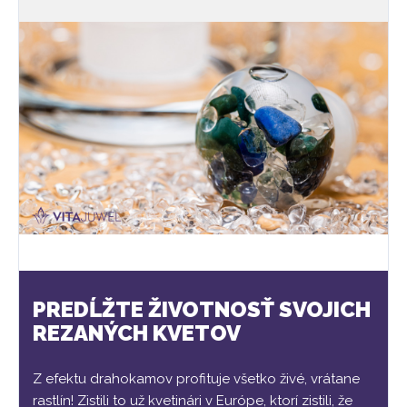
PREDĹŽTE ŽIVOTNOSŤ SVOJICH
REZANÝCH KVETOV
Z efektu drahokamov profituje všetko živé, vrátane
rastlín! Zistili to už kvetinári v Európe, ktorí zistili, že