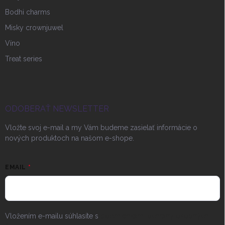
Bodhi charms
Misky crownjuwel
Víno
Treat series
ODOBERAŤ NEWSLETTER
Vložte svoj e-mail a my Vám budeme zasielať informácie o
nových produktoch na našom e-shope.
EMAIL
Vložením e-mailu súhlasíte s
podmienkami ochrany osobných