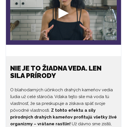
NIE JE TO ŽIADNA VEDA. LEN
SILA PRÍRODY
O blahodarných účinkoch drahých kameňov vedia
ľudia už celé stáročia. Vďaka tejto sile má voda tú
vlastnosť, že sa preskupuje a získava späť svoje
pôvodné vlastnosti.
Z tohto efektu a sily
prírodných drahých kameňov profitujú všetky živé
organizmy – vrátane rastlín!
Už dávno sme zistili,