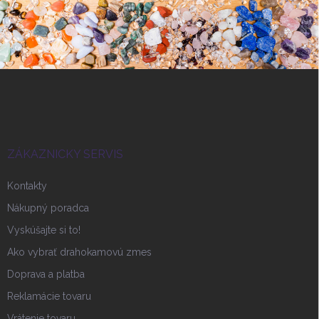
Z
á
p
ä
t
i
ZÁKAZNICKY SERVIS
e
Kontakty
Nákupný poradca
Vyskúšajte si to!
Ako vybrať drahokamovú zmes
Doprava a platba
Reklamácie tovaru
Vrátenie tovaru