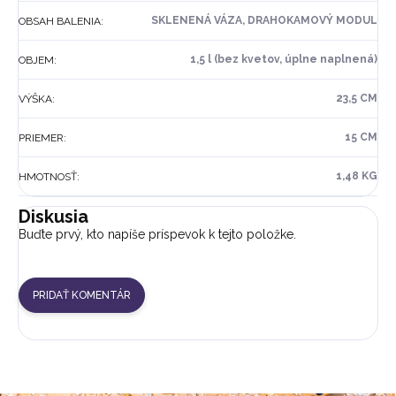
SKLENENÁ VÁZA, DRAHOKAMOVÝ MODUL
OBSAH BALENIA
:
1,5 l (bez kvetov, úplne naplnená)
OBJEM
:
23,5 CM
VÝŠKA
:
15 CM
PRIEMER
:
1,48 KG
HMOTNOSŤ
:
Diskusia
Buďte prvý, kto napíše príspevok k tejto položke.
PRIDAŤ KOMENTÁR