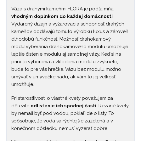
Váza s drahými kameňmi FLORA je podľa mňa
vhodným doplnkom do každej domácnosti
.
Vydarený dizajn a vyžarovacia schopnosť drahých
kameňov dodávajú tomuto výrobku luxus a zároveň
dlhodobú funkčnosť. Možnosť drahokamový
modulvyberania drahokamového modulu umožňuje
lepšie čistenie modulu aj samotnej vázy. Keď si na
princíp vyberania a vkladania modulu zvyknete,
bude to pre vás hračka. Vázu bez modulu možno
umývať v umývačke riadu, ak vám to jej veľkosť
umožňuje.
Pri starostlivosti o vlastné kvety považujem za
dôležité
odlistenie ich spodnej časti
. Rezané kvety
by nemali byť pod vodou, pokiaľ ide o listy. To
spôsobuje, že voda sa rýchlejšie zazelená a v
konečnom dôsledku nemusí vyzerať dobre.