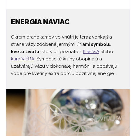
ENERGIA NAVIAC
Okrem drahokamov vo vnútri je teraz vonkajšia
strana vázy zdobená jemnými líniami
symbolu
kvetu života
, ktorý už poznáte z
fliaš ViA
alebo
karafy ERA
. Symbolické kruhy obopínajú a
uzatvárajú vázu v dokonalej harmónii a dodávajú
vode pre kvetiny extra porciu pozitívnej energie.