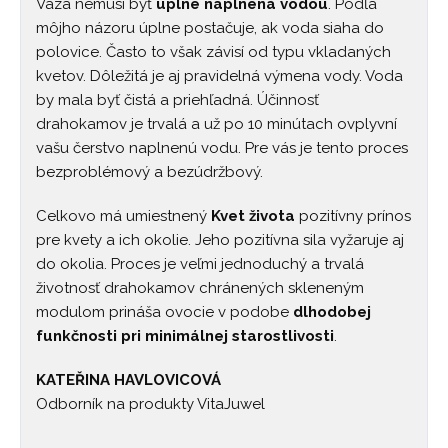
Váza nemusí byť
úplne naplnená vodou
. Podľa
môjho názoru úplne postačuje, ak voda siaha do
polovice. Často to však závisí od typu vkladaných
kvetov. Dôležitá je aj pravidelná výmena vody. Voda
by mala byť čistá a priehľadná. Účinnosť
drahokamov je trvalá a už po 10 minútach ovplyvní
vašu čerstvo naplnenú vodu. Pre vás je tento proces
bezproblémový a bezúdržbový.
Celkovo má umiestnený
Kvet života
pozitívny prínos
pre kvety a ich okolie. Jeho pozitívna sila vyžaruje aj
do okolia. Proces je veľmi jednoduchý a trvalá
životnosť drahokamov chránených skleneným
modulom prináša ovocie v podobe
dlhodobej
funkčnosti pri minimálnej starostlivosti
.
KATEŘINA HAVLOVICOVÁ
Odborník na produkty VitaJuwel