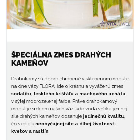
ŠPECIÁLNA ZMES DRAHÝCH
KAMEŇOV
Drahokamy sú dobre chránené v sklenenom module
na dne vázy FLORA. Ide o krásnu a vyváženú zmes
sodalitu, lesklého krištáľu a machového achátu
v sýtej modrozelenej farbe. Práve drahokamový
modul je srdcom našich váz, kde voda vďaka jemnej
sile drahých kameňov dosahuje
jedinečnú kvalitu
,
čo vedie k
neobyčajnej sile a dlhej životnosti
kvetov a rastlín
.