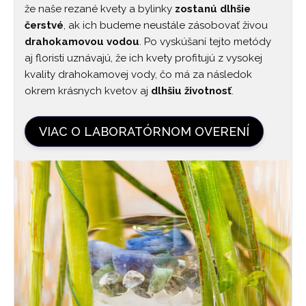
že naše rezané kvety a bylinky
zostanú dlhšie
čerstvé
, ak ich budeme neustále zásobovať živou
drahokamovou vodou
. Po vyskúšaní tejto metódy
aj floristi uznávajú, že ich kvety profitujú z vysokej
kvality drahokamovej vody, čo má za následok
okrem krásnych kvetov aj
dlhšiu životnosť
.
VIAC O LABORATÓRNOM OVERENÍ