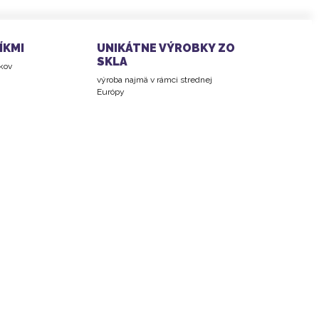
ÍKMI
UNIKÁTNE VÝROBKY ZO
SKLA
íkov
výroba najmä v rámci strednej
Európy