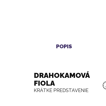
KARAFA NA VODU ERA 1,3
ZÁ
L
58 €
POPIS
DRAHOKAMOVÁ
FIOLA
KRÁTKE PREDSTAVENIE