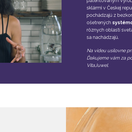
patentovaným výr
sklármi v Českej rep
pochádzajú z bezkonf
ošetrených
systémo
rôznych oblastí svet
sa nachádzajú.
Na videu usilovne p
Ďakujeme vám za po
VitaJuwel.