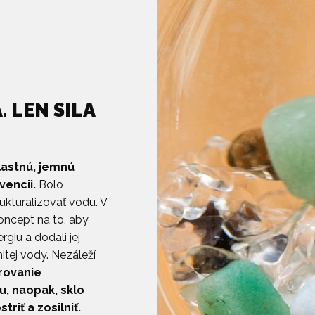
. LEN SILA
lastnú, jemnú
vencii.
Bolo
ukturalizovať vodu. V
oncept na to, aby
rgiu a dodali jej
tej vody. Nezáleží
rovanie
u, naopak, sklo
riť a zosilniť.