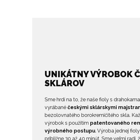
UNIKÁTNY VÝROBOK 
SKLÁROV
Sme hrdí na to, že naše fioly s drahokam
vyrábané
českými sklárskymi majstra
bezolovnatého borokremičitého skla. Každá
výrobok s použitím
patentovaného re
výrobného postupu
. Výroba jednej fio
približne 30 až 40 minút. Sme veľmi radi