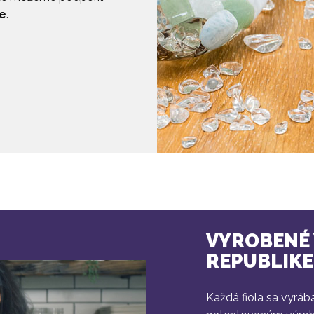
ie
.
VYROBENÉ 
REPUBLIKE
Každá fiola sa vyrá