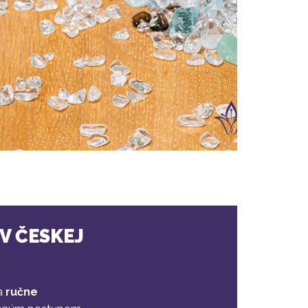
V ČESKEJ
ba
ručne