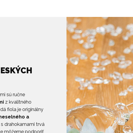
ČESKÝCH
ami sú ručne
mi
z kvalitného
 fiola je originálny
meselného a
ly s drahokamami trvá
, že môžeme podporiť