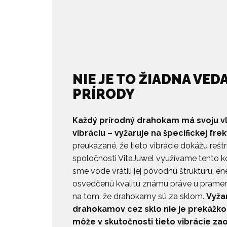
NIE JE TO ŽIADNA VEDA
PRÍRODY
Každý prírodný drahokam má svoju v
vibráciu – vyžaruje na špecifickej frek
preukázané, že tieto vibrácie dokážu reštr
spoločnosti VitaJuwel využívame tento k
sme vode vrátili jej pôvodnú štruktúru, ene
osvedčenú kvalitu známu práve u prameni
na tom, že drahokamy sú za sklom.
Vyža
drahokamov cez sklo nie je prekážko
môže v skutočnosti tieto vibrácie zaost