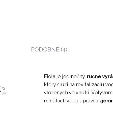
SOBNÍK VODY GRANDE
SET POHÁROV (6 KS
7 L
27 €
241 €
PODOBNÉ (4)
Fiola je jedinečný,
ručne vyr
ktorý slúži na revitalizáciu 
vložených vo vnútri. Vplyvom
minútach voda upraví a
zjemn