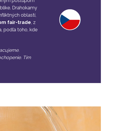
obným postupom
ublike. Drahokamy
liktných oblastí,
m fair-trade
, z
a, podľa toho, kde
racujeme.
chopenie. Tím