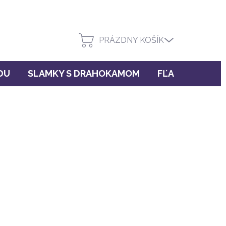
PRÁZDNY KOŠÍK
DU
SLAMKY S DRAHOKAMOM
FĽAŠE INU!
u
(>5 ks)
PRIDAŤ DO KOŠÍKA