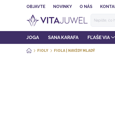
Prejsť
OBJAVTE
NOVINKY
O NÁS
KONTA
na
obsah
JOGA
SANA KARAFA
FĽAŠE VIA
FIOLY
FIOLA | NAVŽDY MLADÝ
DOMOV