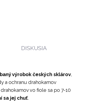
)
DISKUSIA
ábaný výrobok českých sklárov
,
vody a ochranu drahokamov
 drahokamov vo fiole sa po 7-10
í sa jej chuť
.