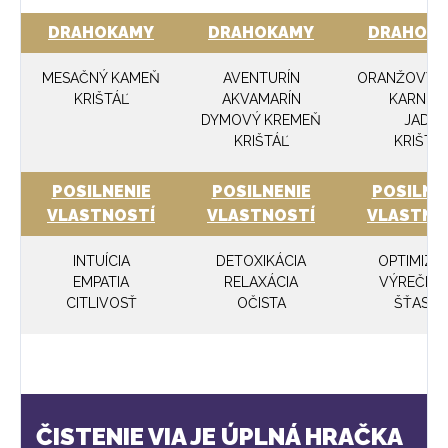
DRAHOKAMY
DRAHOKAMY
DRAHOK
MESAČNÝ KAMEŇ
AVENTURÍN
ORANŽOVÝ K
KRIŠTÁĽ
AKVAMARÍN
KARNEO
DYMOVÝ KREMEŇ
JADE
KRIŠTÁĽ
KRIŠTÁ
POSILNENIE
POSILNENIE
POSILNE
VLASTNOSTÍ
VLASTNOSTÍ
VLASTNO
INTUÍCIA
DETOXIKÁCIA
OPTIMIZM
EMPATIA
RELAXÁCIA
VÝREČNO
CITLIVOSŤ
OČISTA
ŠŤASTI
ČISTENIE VIA JE ÚPLNÁ HRAČKA