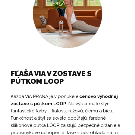
FĽAŠA VIA V ZOSTAVE S
PÚTKOM LOOP
Každá ViA PRANA je v ponuke
v cenovo výhodnej
zostave s pútkom
LOOP
. Na výber máte štyri
fantastické farby – fialovú, ružovú, čiernu a bielu.
Funkčnosť a štýl sa skvelo dopĺňajú: farebné
silikónové pútka LOOP zaisťujú bezpečné držanie a
protišmykové uchopenie fľaše – bez ohľadu na to,