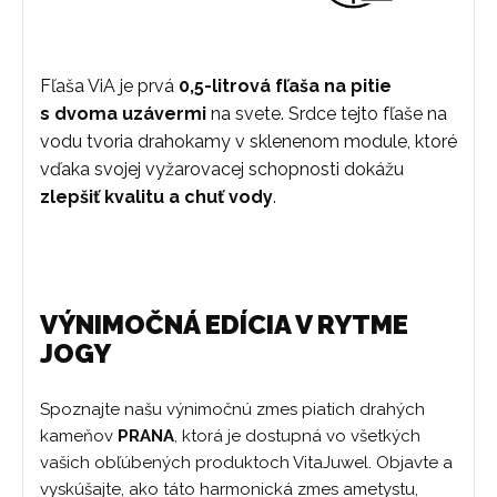
Fľaša ViA je prvá
0,5-litrová fľaša
na pitie
s dvoma uzávermi
na svete. Srdce tejto fľaše na
vodu tvoria drahokamy v sklenenom module, ktoré
vďaka svojej vyžarovacej schopnosti dokážu
zlepšiť kvalitu a chuť vody
.
VÝNIMOČNÁ EDÍCIA V RYTME
JOGY
Spoznajte našu výnimočnú zmes piatich drahých
kameňov
PRANA
, ktorá je dostupná vo všetkých
vašich obľúbených produktoch VitaJuwel. Objavte a
vyskúšajte, ako táto harmonická zmes ametystu,