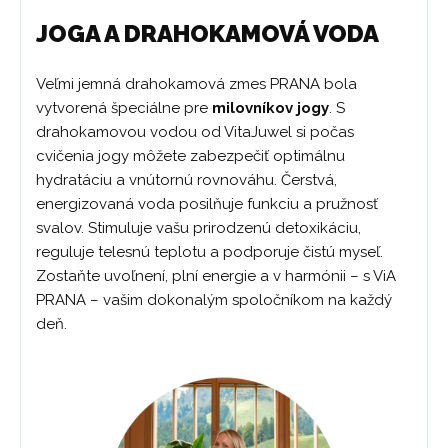
JOGA A DRAHOKAMOVÁ VODA
Veľmi jemná drahokamová zmes PRANA bola
vytvorená špeciálne pre
milovníkov jogy
. S
drahokamovou vodou od VitaJuwel si počas
cvičenia jogy môžete zabezpečiť optimálnu
hydratáciu a vnútornú rovnováhu. Čerstvá,
energizovaná voda posilňuje funkciu a pružnosť
svalov. Stimuluje vašu prirodzenú detoxikáciu,
reguluje telesnú teplotu a podporuje čistú myseľ.
Zostaňte uvoľnení, plní energie a v harmónii – s ViA
PRANA – vašim dokonalým spoločníkom na každý
deň.