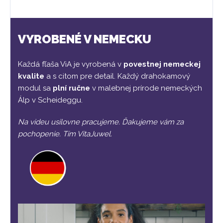
VYROBENÉ V NEMECKU
Každá fľaša ViA je vyrobená v
povestnej nemeckej
kvalite
a s citom pre detail. Každý drahokamový
modul sa
plní ručne
v malebnej prírode nemeckých
Álp v Scheideggu.
Na videu usilovne pracujeme. Ďakujeme vám za
pochopenie. Tím VitaJuwel.