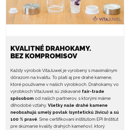
KVALITNÉ DRAHOKAMY.
BEZ KOMPROMISOV
Každý výrobok VitaJuwel je vyrobený s maximálnym
dôrazom na kvalitu. To platí aj pre drahé kamene,
ktoré používame v našich výrobkoch. Drahokamy vo
výrobkoch VitaJuwel sú získavané
fair-trade
spôsobom
od našich partnerov, s ktorými máme
dlhodobé vzťahy.
Všetky naše drahé kamene
neobsahujú umelý povlak (syntetickú živicu) a sú
100 % pravé
. Sme certifikovaní inštitútom EPI (Inštitút
pre skúmanie kvality drahých kameňov), ktorý