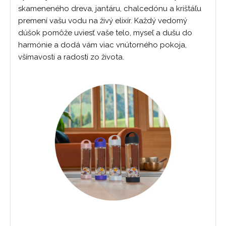
skameneného dreva, jantáru, chalcedónu a krištáľu
premení vašu vodu na živý elixír. Každý vedomý
dúšok pomôže uviesť vaše telo, myseľ a dušu do
harmónie a dodá vám viac vnútorného pokoja,
všímavosti a radosti zo života.