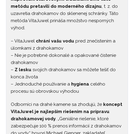
metódu pretavili do moderného dizajnu
, t. z. do
uzavretia drahokamov do sklenenej schránky. Táto
metóda VitaJuwel prináša množstvo nesporných
výhod.
– VitaJuwel
chráni vašu vodu
pred znečistením a
úlomkami z drahokamov
– Nie je potrebné dokonalé a opakované čistenie
drahokamov
–
Z lesku
svojich drahokamov sa môžete tešiť do
konca života
– Jednoduché používanie a
hygiena
celého
procesu sú obrovskou výhodou
Odborníci na drahé kamene sa zhodujú, že
koncept
VitaJuwel je najlepším riešením na prípravu
drahokamovej vody
. „Geniálne riešenie, ktoré
zabezpečuje 100 % prenos informácií z drahokamov
do vody,“ hovorí Michael Gienger, zakladateľ