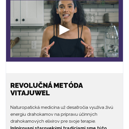
REVOLUČNÁ METÓDA
VITAJUWEL
Naturopatická medicína už desaťročia využíva živú
energiu drahokamov na prípravu účinných
drahokamových elixírov pre svoje terapie.
Inšpirovaní starovekými tradíciami sme túto