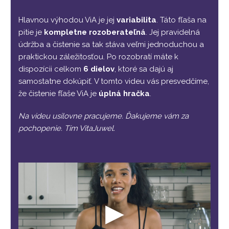
Hlavnou výhodou ViA je jej
variabilita
. Táto fľaša na
pitie je
kompletne rozoberateľná
. Jej pravidelná
údržba a čistenie sa tak stáva veľmi jednoduchou a
praktickou záležitosťou. Po rozobratí máte k
dispozícii celkom
6 dielov
, ktoré sa dajú aj
samostatne dokúpiť. V tomto videu vás presvedčíme,
že čistenie fľaše ViA je
úplná hračka
.
Na videu usilovne pracujeme. Ďakujeme vám za
pochopenie. Tím VitaJuwel.