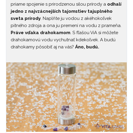
priame spojenie s prirodzenou silou prírody a
odhalí
jedno z najvzácnejších tajomstiev tajuplného
sveta prírody
. Naplňte ju vodou z akéhokoľvek
pitného zdroja a ona ju premení na vodu z prameňa.
Práve vďaka drahokamom
. S fľašou ViA si môžete
drahokamovú vodu vychutnať kdekoľvek. A budú
drahokamy pôsobiť aj na vás?
Áno, budú.