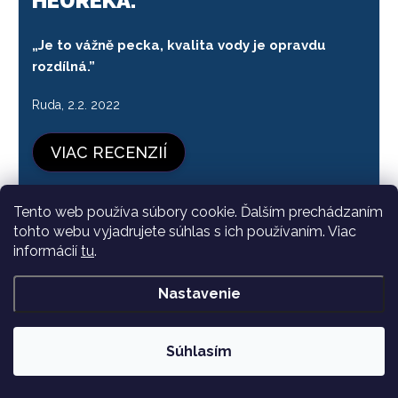
HEUREKA.
„Je to vážně pecka, kvalita vody je opravdu
rozdílná.”
Ruda, 2.2. 2022
VIAC RECENZIÍ
Tento web používa súbory cookie. Ďalším prechádzaním
tohto webu vyjadrujete súhlas s ich používaním. Viac
informácií
tu
.
MAXIMÁLNA OCHRANA VÁŠHO
KLENOTU
Nastavenie
U našich zákazníkov vieme, že fľaša ViA sa stala ich
Súhlasím
nerozlučným spoločníkom na cestách. Na
maximálnu ochranu svojho "drahokamového
klenotu" zákazníci využívajú
širokú škálu