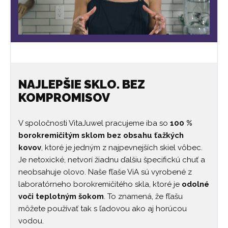
NAJLEPŠIE SKLO. BEZ
KOMPROMISOV
V spoločnosti VitaJuwel pracujeme iba so
100 %
borokremičitým sklom bez obsahu ťažkých
kovov
, ktoré je jedným z najpevnejších skiel vôbec.
Je netoxické, netvorí žiadnu ďalšiu špecifickú chuť a
neobsahuje olovo. Naše fľaše ViA sú vyrobené z
laboratórneho borokremičitého skla, ktoré je
odolné
voči teplotným šokom
. To znamená, že fľašu
môžete používať tak s ľadovou ako aj horúcou
vodou.