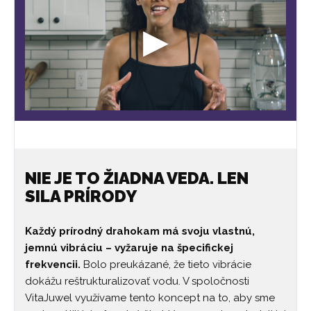
NIE JE TO ŽIADNA VEDA. LEN
SILA PRÍRODY
Každý prírodný drahokam má svoju vlastnú,
jemnú vibráciu – vyžaruje na špecifickej
frekvencii.
Bolo preukázané, že tieto vibrácie
dokážu reštrukturalizovať vodu. V spoločnosti
VitaJuwel využívame tento koncept na to, aby sme