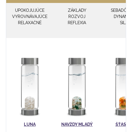
UPOKOJUJÚCE
ZÁKLADY
SEBADÔV
VYROVNÁVAJÚCE
ROZVOJ
DYNAMIK
RELAXAČNÉ
REFLEXIA
SILA
LUNA
NAVŽDY MLADÝ
ŠŤASTI