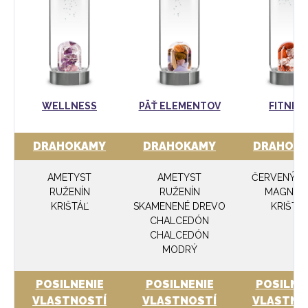
WELLNESS
PÄŤ ELEMENTOV
FITNES
DRAHOKAMY
DRAHOKAMY
DRAHOK
AMETYST
AMETYST
ČERVENÝ JA
RUŽENÍN
RUŽENÍN
MAGNEZI
KRIŠTÁĽ
SKAMENENÉ DREVO
KRIŠTÁ
CHALCEDÓN
CHALCEDÓN
MODRÝ
POSILNENIE
POSILNENIE
POSILNE
VLASTNOSTÍ
VLASTNOSTÍ
VLASTNO