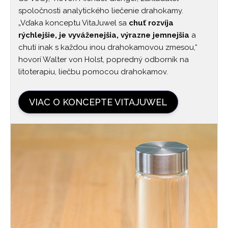
spoločnosti analytického liečenie drahokamy.
„Vďaka konceptu VitaJuwel sa
chuť rozvíja
rýchlejšie, je vyváženejšia, výrazne jemnejšia
a
chutí inak s každou inou drahokamovou zmesou,“
hovorí Walter von Holst, popredný odborník na
litoterapiu, liečbu pomocou drahokamov.
VIAC O KONCEPTE VITAJUWEL