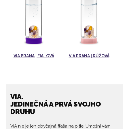
VIA PRANA | FIALOVÁ
VIA PRANA | RŮŽOVÁ
V
VIA.
JEDINEČNÁ A PRVÁ SVOJHO
DRUHU
ViA nie je len obyčajná fľaša na pitie. Umožní vám