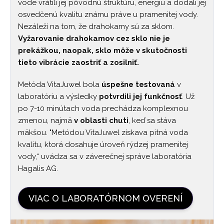
vode vrátili jej pôvodnú štruktúru, energiu a dodali jej
osvedčenú kvalitu známu práve u pramenitej vody.
Nezáleží na tom, že drahokamy sú za sklom.
Vyžarovanie drahokamov cez sklo nie je
prekážkou, naopak, sklo môže v skutočnosti
tieto vibrácie zaostriť a zosilniť.
Metóda VitaJuwel bola
úspešne testovaná
v
laboratóriu a výsledky
potvrdili jej funkčnosť
. Už
po 7-10 minútach voda prechádza komplexnou
zmenou, najmä
v oblasti chuti
, keď sa stáva
mäkšou. "Metódou VitaJuwel získava pitná voda
kvalitu, ktorá dosahuje úroveň rýdzej pramenitej
vody,“ uvádza sa v záverečnej správe laboratória
Hagalis AG.
VIAC O LABORATÓRNOM OVERENÍ