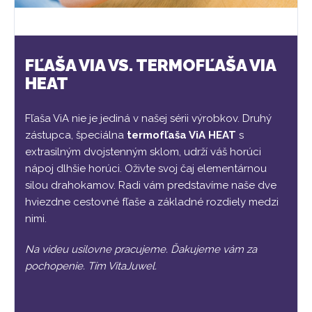
FĽAŠA VIA VS. TERMOFĽAŠA VIA
HEAT
Fľaša ViA nie je jediná v našej sérii výrobkov. Druhý
zástupca, špeciálna
termofľaša ViA HEAT
s
extrasilným dvojstenným sklom, udrží váš horúci
nápoj dlhšie horúci. Oživte svoj čaj elementárnou
silou drahokamov. Radi vám predstavíme naše dve
hviezdne cestovné fľaše a základné rozdiely medzi
nimi.
Na videu usilovne pracujeme. Ďakujeme vám za
pochopenie. Tím VitaJuwel.