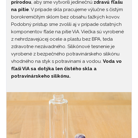
prírodou
, aby sme vytvorili jedinečnú
zdravú fľašu
na pitie
. V prípade skla pracujeme výlučne s čistým
borokremičitým sklom bez obsahu ťažkých kovov.
Podobný prístup sme zvolili aj v prípade ostatných
komponentov fľaše na pitie ViA. Viečka sú vyrobené
z nehrdzavejúcej ocele a plastu bez BPA, teda
zdravotne nezávadného. Silikónové tesnenie je
vyrobené z bezpečného potravinárskeho silikónu
vhodného na styk s potravinami a vodou.
Voda vo
fľaši ViA sa dotýka len čistého skla a
potravinárskeho silikónu.