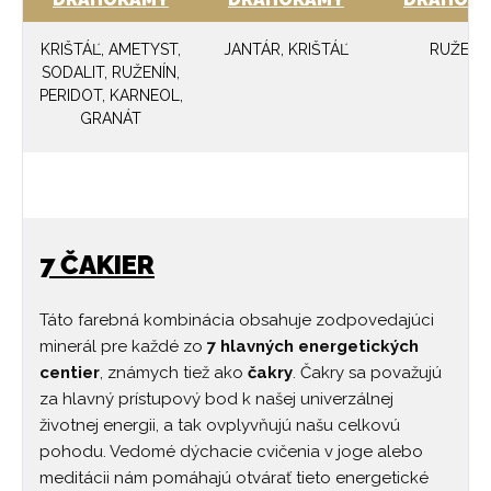
KRIŠTÁĽ, AMETYST,
JANTÁR, KRIŠTÁĽ
RUŽENÍ
SODALIT, RUŽENÍN,
PERIDOT, KARNEOL,
GRANÁT
7 ČAKIER
Táto farebná kombinácia obsahuje zodpovedajúci
minerál pre každé zo
7 hlavných energetických
centier
, známych tiež ako
čakry
. Čakry sa považujú
za hlavný prístupový bod k našej univerzálnej
životnej energii, a tak ovplyvňujú našu celkovú
pohodu. Vedomé dýchacie cvičenia v joge alebo
meditácii nám pomáhajú otvárať tieto energetické