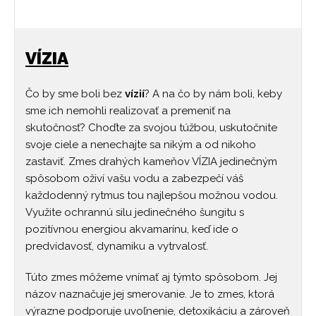
VÍZIA
Čo by sme boli bez
vízií
? A na čo by nám boli, keby
sme ich nemohli realizovať a premeniť na
skutočnosť? Choďte za svojou túžbou, uskutočnite
svoje ciele a nenechajte sa nikým a od nikoho
zastaviť. Zmes drahých kameňov VÍZIA jedinečným
spôsobom oživí vašu vodu a zabezpečí váš
každodenný rytmus tou najlepšou možnou vodou.
Využite ochrannú silu jedinečného šungitu s
pozitívnou energiou akvamarínu, keď ide o
predvídavosť, dynamiku a vytrvalosť.
Túto zmes môžeme vnímať aj týmto spôsobom. Jej
názov naznačuje jej smerovanie. Je to zmes, ktorá
výrazne podporuje uvoľnenie, detoxikáciu a zároveň