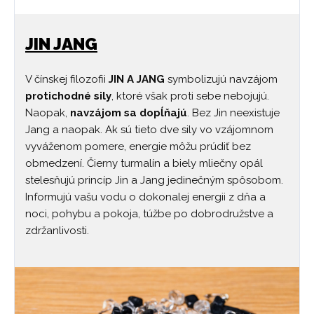
JIN JANG
V čínskej filozofii
JIN A JANG
symbolizujú navzájom
protichodné sily
, ktoré však proti sebe nebojujú.
Naopak,
navzájom sa dopĺňajú
. Bez Jin neexistuje
Jang a naopak. Ak sú tieto dve sily vo vzájomnom
vyváženom pomere, energie môžu prúdiť bez
obmedzení. Čierny turmalín a biely mliečny opál
stelesňujú princíp Jin a Jang jedinečným spôsobom.
Informujú vašu vodu o dokonalej energii z dňa a
noci, pohybu a pokoja, túžbe po dobrodružstve a
zdržanlivosti.