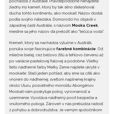
pochádza z Austrálie. Pravdepodobne nenájdete
žiadny iný kameň, ktorý by tak silno stelesňoval
ducha tohto kontinentu, ako mookait. Názov dostal
podľa svojho náleziska. Domorodci ho objavili v
západnej časti Austrálie, s názvom
Mooka Creek
,
miestne sa jeho názov dá preložiť ako "tečúca voda".
Kremeň, ktorý sa nachádza výlučne v Austrálii,
ponúka svoje fascinujúce
farebné kombinácie
. Od
mliečne bielej, cez béžovo žltú a tehlovo červenú až
po variácie pastelovej fialovej a podobne. Všetky
tieto nádherné farby Matky Zeme nájdete ukryté v
mookaite. Stačí jeden pohľad, aby sme sa cítili ako
vnorení do nádhernej, svetlom naplnenej krajiny
okolo Uluru, posvätného monolitu Aborigénov.
Mookait nám poskytuje pokoj, vyrovnanosť a
uzemnenie. Vyvoláva nádherný pocit bezpečia a
vnútorného pokoja. Zároveň v nás prebúdza radosť
z pohybu a dobrodružstva. Je verným spoločníkom