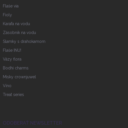
Flaše via
Fioly
Karafa na vodu
Zásobnik na vodu
Slamky s drahokamom
Flaše INU!
Vázy flora
Bodhi charms
Misky crownjuwel
Víno
Treat series
ODOBERAŤ NEWSLETTER