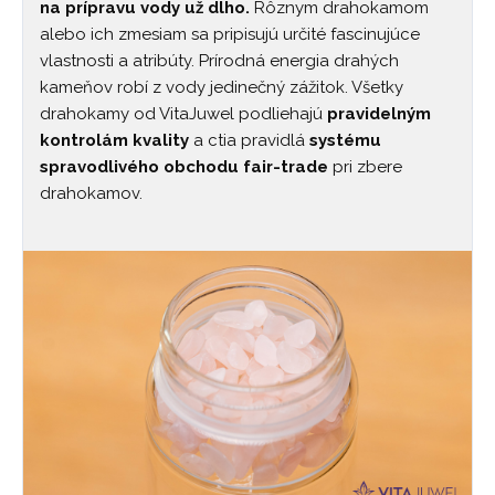
na prípravu vody už dlho.
Rôznym drahokamom
alebo ich zmesiam sa pripisujú určité fascinujúce
vlastnosti a atribúty. Prírodná energia drahých
kameňov robí z vody jedinečný zážitok. Všetky
drahokamy od VitaJuwel podliehajú
pravidelným
kontrolám kvality
a ctia pravidlá
systému
spravodlivého obchodu fair-trade
pri zbere
drahokamov.