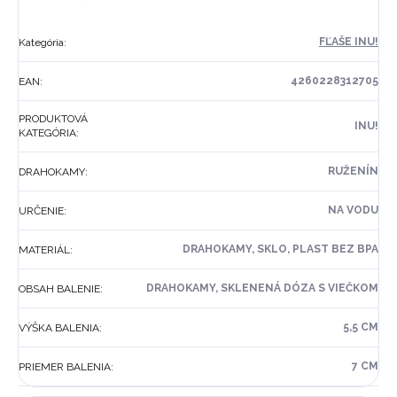
FĽAŠE INU!
Kategória
:
4260228312705
EAN
:
PRODUKTOVÁ
INU!
KATEGÓRIA
:
RUŽENÍN
DRAHOKAMY
:
NA VODU
URČENIE
:
DRAHOKAMY, SKLO, PLAST BEZ BPA
MATERIÁL
:
DRAHOKAMY, SKLENENÁ DÓZA S VIEČKOM
OBSAH BALENIE
:
5,5 CM
VÝŠKA BALENIA
:
7 CM
PRIEMER BALENIA
: