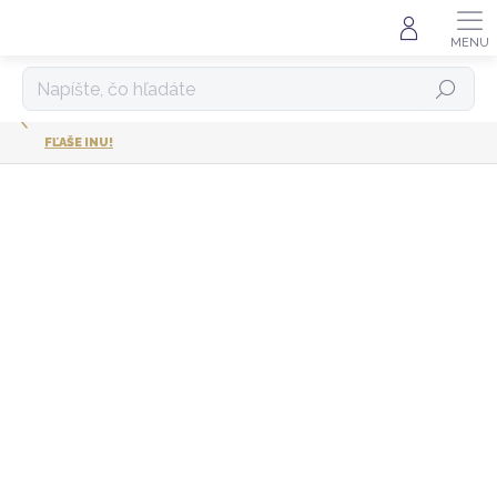
Prejsť
na
obsah
HĽADAŤ
FĽAŠE INU!