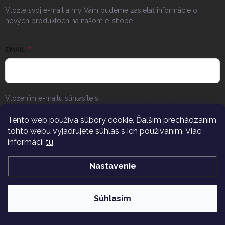
Vložte svoj e-mail a my Vám budeme zasielať informácie o
nových produktoch na našom e-shope.
EMAIL
Vložením e-mailu súhlasíte s
podmienkami ochrany osobných
údajov
Tento web používa súbory cookie. Ďalším prechádzaním
PRIHLÁSIŤ SA
tohto webu vyjadrujete súhlas s ich používaním. Viac
informácií
tu
.
KONTAKT
Nastavenie
info
@
vitajuwel.sk
+420 608 262 656
Súhlasím
vitajuwel_czsr