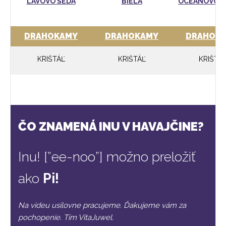
LÁVOVO ŠEDÁ
BIELA
OCEÁNOVO 
DRAHOKAMY
DRAHOKAMY
DRAHOK
KRIŠTÁĽ
KRIŠTÁĽ
KRIŠTÁ
ČO ZNAMENÁ INU V HAVAJČINE?
Inu! [”ee-noo”] možno preložiť
ako
Pi!
Na videu usilovne pracujeme. Ďakujeme vám za
pochopenie. Tím VitaJuwel.