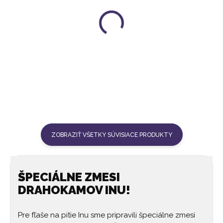
FLAŠA NA VODU INU!
FLAŠA NA VODU INU!
KRIŠTÁĽ | BIELA
KRIŠTÁĽ | OCEÁNOVO
MODRÁ
48 €
48 €
ZOBRAZIŤ VŠETKY SÚVISIACE PRODUKTY
ŠPECIÁLNE ZMESI
DRAHOKAMOV INU!
Pre fľaše na pitie Inu sme pripravili špeciálne zmesi