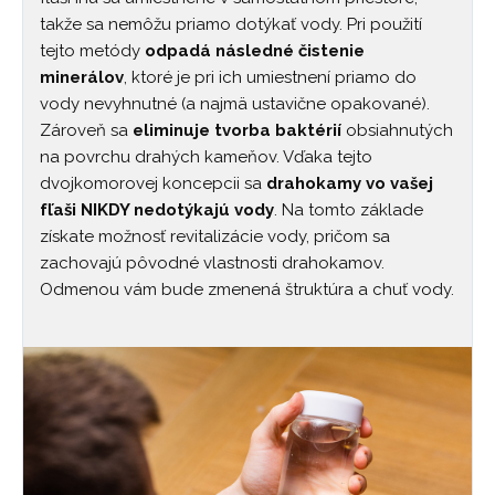
takže sa nemôžu priamo dotýkať vody. Pri použití
tejto metódy
odpadá následné čistenie
minerálov
, ktoré je pri ich umiestnení priamo do
vody nevyhnutné (a najmä ustavične opakované).
Zároveň sa
eliminuje tvorba baktérií
obsiahnutých
na povrchu drahých kameňov. Vďaka tejto
dvojkomorovej koncepcii sa
drahokamy vo vašej
fľaši NIKDY nedotýkajú vody
. Na tomto základe
získate možnosť revitalizácie vody, pričom sa
zachovajú pôvodné vlastnosti drahokamov.
Odmenou vám bude zmenená štruktúra a chuť vody.