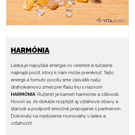
HARMÓNIA
Láska je najvyššia energia vo vesmíre a súčasne
najkrajší pocit, ktorý k nám môže preniknúť. Tejto
energii a tomuto pocitu sme zasvätili našu
drahokamovú zmes pre fľašu Inu s názvom
HARMÓNIA
. Ruženín je kameň harmónie a citlivosti.
Hovorí sa, že dokáže rozptýliť aj vzťahové obavy a
starosti a podporiť emočné prepojenie s partnerom.
Dokonalý na nastolenie rovnováhy v láske a
vzťahoch!