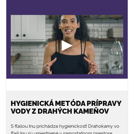
HYGIENICKÁ METÓDA PRÍPRAVY
VODY Z DRAHÝCH KAMEŇOV
S fľašou Inu prichádza hygienickosť! Drahokamy vo
fľaši Inu sú umiestnené v samostatnom priestore,