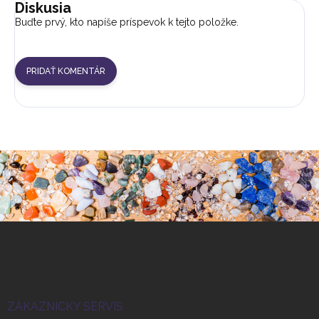
Diskusia
Buďte prvý, kto napíše príspevok k tejto položke.
PRIDAŤ KOMENTÁR
Z
á
p
ä
t
i
ZÁKAZNICKY SERVIS