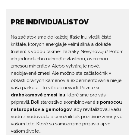
PRE INDIVIDUALISTOV
Na začiatok sme do každej fľaše Inu vložili čisté
krištále, ktorých energia je veľmi silná a dokáže
(nielen) s vodou takmer zázraky. Nevyhovujú? Potom
ich jednoducho nahraďte vlastnou, overenou
zmesou minerálov. Alebo vytvárajte nové,
neobjavené zmesi. Ale možno ste začiatočník v
oblasti drahých kameňov a experimentovanie nie je
vaša parketa... to vôbec nevadí. Pozrite si
drahokamové zmesi Inu
, ktoré sme pre vás
pripravili. Boli starostlivo skombinované
s pomocou
naturopatov a gemológov
, aby revitalizovali vašu
vodu z vodovodu a umožnili tak pozitívne zmeny vo
vašom tele. Ktoré sa samozrejme prejavia aj vo
vašom živote...