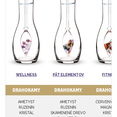
WELLNESS
PÄŤ ELEMENTOV
FITNES
DRAHOKAMY
DRAHOKAMY
DRAHOK
AMETYST
AMETYST
ČERVENÝ JA
RUŽENÍN
RUŽENÍN
MAGNEZI
KRIŠTÁĽ
SKAMENENÉ DREVO
KRIŠTÁ