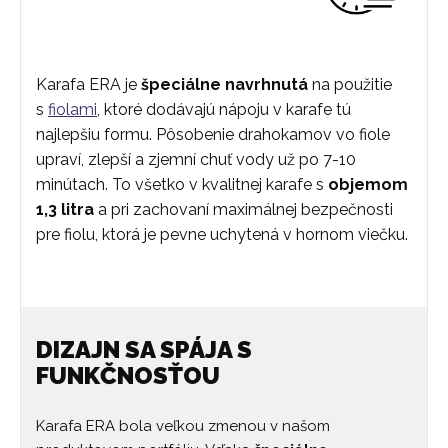
Karafa ERA je
špeciálne navrhnutá
na použitie
s
fiolami
, ktoré dodávajú nápoju v karafe tú
najlepšiu formu. Pôsobenie drahokamov vo fiole
upraví, zlepší a zjemní chuť vody už po 7-10
minútach. To všetko v kvalitnej karafe s
objemom
1,3 litra
a pri zachovaní maximálnej bezpečnosti
pre fiolu, ktorá je pevne uchytená v hornom viečku.
DIZAJN SA SPÁJA S
FUNKČNOSŤOU
Karafa ERA bola veľkou zmenou v našom