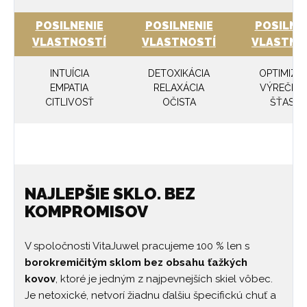
POSILNENIE
POSILNENIE
POSILNE
VLASTNOSTÍ
VLASTNOSTÍ
VLASTNO
INTUÍCIA
DETOXIKÁCIA
OPTIMIZM
EMPATIA
RELAXÁCIA
VÝREČNO
CITLIVOSŤ
OČISTA
ŠŤASTI
NAJLEPŠIE SKLO. BEZ
KOMPROMISOV
V spoločnosti VitaJuwel pracujeme 100 % len s
borokremičitým sklom bez obsahu ťažkých
kovov
, ktoré je jedným z najpevnejších skiel vôbec.
Je netoxické, netvorí žiadnu ďalšiu špecifickú chuť a