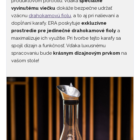
produktovom portfóliu. Vďaka
špeciálne
vyvinutému viečku
dokáže bezpečne udržať
vzácnu
drahokamovú fiolu
, a to aj pri nalievaní a
dopĺňaní karafy. ERA poskytuje
exkluzívne
prostredie pre jedinečné drahokamové fioly
a
maximalizuje ich využitie. Pri tvorbe tejto karafy sa
spojil dizajn a funkčnosť. Vďaka luxusnému
spracovaniu bude
krásnym dizajnovým prvkom
na
vašom stole!