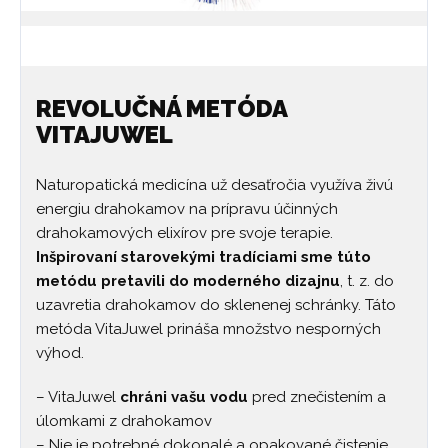
REVOLUČNÁ METÓDA
VITAJUWEL
Naturopatická medicína už desaťročia využíva živú
energiu drahokamov na prípravu účinných
drahokamových elixírov pre svoje terapie.
Inšpirovaní starovekými tradíciami sme túto
metódu pretavili do moderného dizajnu
, t. z. do
uzavretia drahokamov do sklenenej schránky. Táto
metóda VitaJuwel prináša množstvo nesporných
výhod.
– VitaJuwel
chráni vašu vodu
pred znečistením a
úlomkami z drahokamov
– Nie je potrebné dokonalé a opakované čistenie