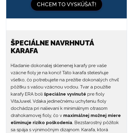
CHCEM TO VYSKÚŠAŤ!
ŠPECIÁLNE NAVRHNUTÁ
KARAFA
Hľadanie dokonalej sklenenej karafy pre vaše
vzácne fioly je na konci! Táto karafa stelesňuje
všetko, čo potrebujete na prežitie dokonalých chvíľ
pôžitku s vašou vzácnou vodou. Tvar a použitie
karafy ERA boli
špeciálne vyvinuté
pre fioly
VitaJuwel. Vďaka jedinečnému uchyteniu fioly
dochádza pri nalievaní k minimálnym otrasom
drahokamovej fioly, čo v
maximálnej možnej miere
eliminuje riziko poškodenia
. Bezstarostný pôžitok
sa spája s výnimočným dizajnom. Karafa, ktorá