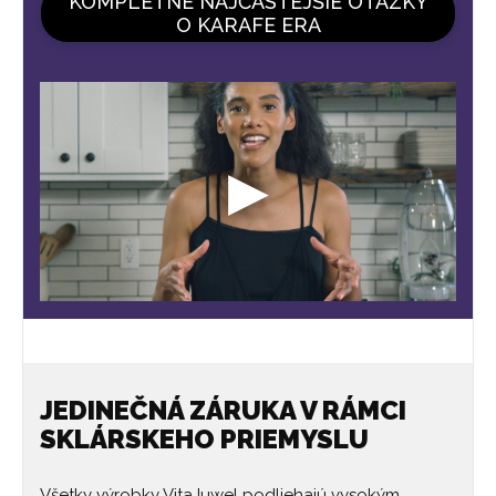
KOMPLETNÉ NAJČASTEJŠIE OTÁZKY
O KARAFE ERA
JEDINEČNÁ ZÁRUKA V RÁMCI
SKLÁRSKEHO PRIEMYSLU
Všetky výrobky VitaJuwel podliehajú vysokým