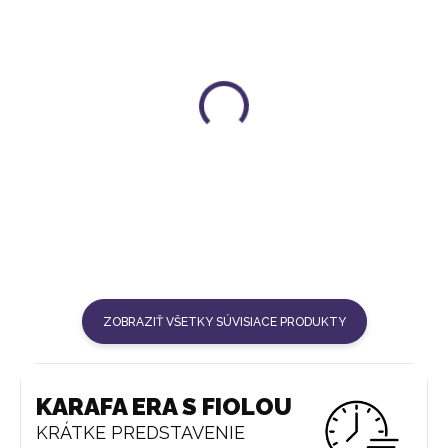
SET POHÁROV (6 KS)
KEFA VITAJUWEL
27 €
12 €
ZOBRAZIŤ VŠETKY SÚVISIACE PRODUKTY
KARAFA ERA S FIOLOU
KRÁTKE PREDSTAVENIE