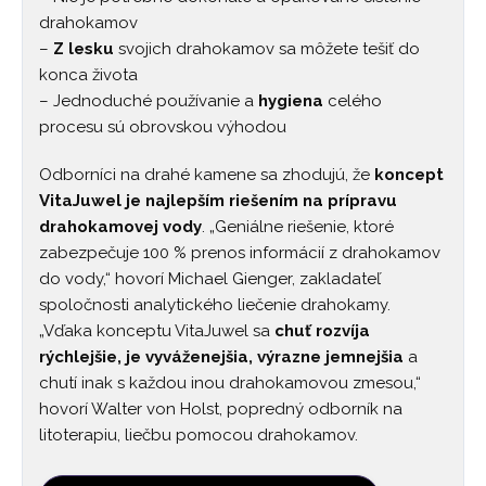
drahokamov
–
Z lesku
svojich drahokamov sa môžete tešiť do
konca života
– Jednoduché používanie a
hygiena
celého
procesu sú obrovskou výhodou
Odborníci na drahé kamene sa zhodujú, že
koncept
VitaJuwel je najlepším riešením na prípravu
drahokamovej vody
. „Geniálne riešenie, ktoré
zabezpečuje 100 % prenos informácií z drahokamov
do vody,“ hovorí Michael Gienger, zakladateľ
spoločnosti analytického liečenie drahokamy.
„Vďaka konceptu VitaJuwel sa
chuť rozvíja
rýchlejšie, je vyváženejšia, výrazne jemnejšia
a
chutí inak s každou inou drahokamovou zmesou,“
hovorí Walter von Holst, popredný odborník na
litoterapiu, liečbu pomocou drahokamov.