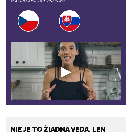
pochopenie. Tím VitaJuwel.
NIE JE TO ŽIADNA VEDA. LEN