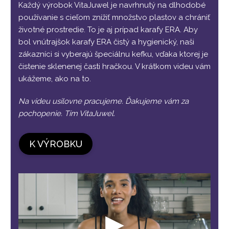
Každý výrobok VitaJuwel je navrhnutý na dlhodobé
používanie s cieľom znížiť množstvo plastov a chrániť
životné prostredie. To je aj prípad karafy ERA. Aby
bol vnútrajšok karafy ERA čistý a hygienický, naši
zákazníci si vyberajú špeciálnu kefku, vďaka ktorej je
čistenie sklenenej časti hračkou. V krátkom videu vám
ukážeme, ako na to.
Na videu usilovne pracujeme. Ďakujeme vám za
pochopenie. Tím VitaJuwel.
K VÝROBKU