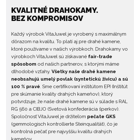
KVALITNÉ DRAHOKAMY.
BEZ KOMPROMISOV
Každý výrobok VitaJuwel je vyrobený s maximálnym
dôrazom na kvalitu. To platí aj pre drahé kamene,
ktoré používame v našich výrobkoch. Drahokamy vo
výrobkoch VitaJuwel sú získavané
fair-trade
spôsobom
od našich partnerov, s ktorými máme
dlhodobé vzťahy.
Všetky naše drahé kamene
neobsahujú umelý povlak (syntetickú živicu) a sú
100 % pravé
. Sme certifikovaní inštitútom EPI (Inštitút
pre skúmanie kvality drahých kameňov), ktorý
potvrdzuje, že naše drahé kamene sú v súlade s RAL
RG 560 a CIBJO (Svetová konfederácia šperkov).
Spoločnosť VitaJuwel je držiteľom
pečate GKS
(gemmologisch kontrollierte Steinqualität), čo je
kontrolná pečať pre najvyššiu kvalitu drahých
kameňov.