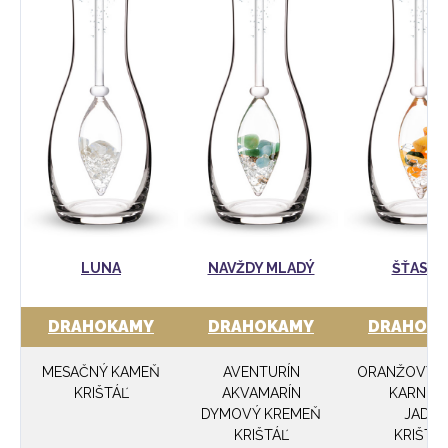
LUNA
NAVŽDY MLADÝ
ŠŤASTI
DRAHOKAMY
DRAHOKAMY
DRAHOK
MESAČNÝ KAMEŇ
AVENTURÍN
ORANŽOVÝ K
KRIŠTÁĽ
AKVAMARÍN
KARNEO
DYMOVÝ KREMEŇ
JADE
KRIŠTÁĽ
KRIŠTÁ