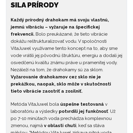
SILA PRÍRODY
Každý prírodný drahokam má svoju vlastnú,
jemnú vibráciu – vyžaruje na špecifickej
frekvencii.
Bolo preukázané, že tieto vibrácie
dokážu reštrukturalizovať vodu. V spoločnosti
VitaJuwel využívame tento koncept na to, aby sme
vode vrátili jej pôvodnú štruktúru, energiu a dodali jej
osvedčenú kvalitu známu práve u pramenitej vody.
Nezáleží na tom, že drahokamy sú za sklom.
Vyžarovanie drahokamov cez sklo nie je
prekážkou, naopak, sklo môže v skutočnosti
tieto vibrácie zaostriť a zosilniť.
Metóda VitaJuwel bola
úspešne testovaná
v
laboratóriu a výsledky
potvrdili jej funkčnosť
. Už
po 7-10 minútach voda prechádza komplexnou
zmenou, najmä
v oblasti chuti
, keď sa stáva
mäkšou. "Metódou VitaJuwel získava pitná voda