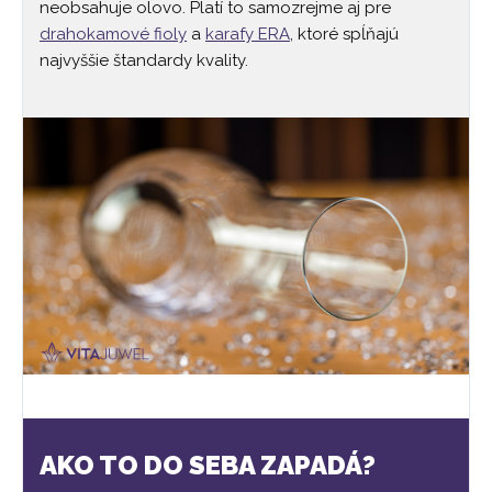
neobsahuje olovo. Platí to samozrejme aj pre
drahokamové fioly
a
karafy ERA
, ktoré spĺňajú
najvyššie štandardy kvality.
AKO TO DO SEBA ZAPADÁ?