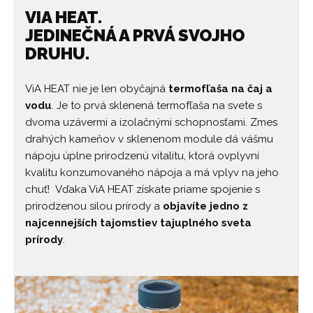
VIA HEAT.
JEDINEČNÁ A PRVÁ SVOJHO
DRUHU.
ViA HEAT nie je len obyčajná
termofľaša na čaj a
vodu
. Je to prvá sklenená termofľaša na svete s
dvoma uzávermi a izolačnými schopnosťami. Zmes
drahých kameňov v sklenenom module dá vášmu
nápoju úplne prirodzenú vitalitu, ktorá ovplyvní
kvalitu konzumovaného nápoja a má vplyv na jeho
chuť! Vďaka ViA HEAT získate priame spojenie s
prirodzenou silou prírody a
objavíte jedno z
najcennejších tajomstiev tajuplného sveta
prírody
.