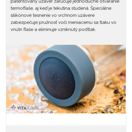
patentovaný uzáver zaručuje jednoduché otváranie
termofľaše, aj keď je tekutina studená. Špeciálne
silikónové tesnenie vo vrchnom uzávere
zabezpečuje pružnosť voči meniacemu sa tlaku vo
vnútri fľaše a eliminuje vzniknutý podtlak.