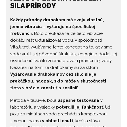
SILA PRÍRODY
Každý prírodný drahokam má svoju vlastnú,
jemnú vibráciu – vyžaruje na špecifickej
frekvencii.
Bolo preukázané, že tieto vibrácie
dokážu reštrukturalizovať vodu. V spoločnosti
VitaJuwel využívame tento koncept na to, aby sme
vode vrátili jej pôvodnú štruktúru, energiu a dodali jej
osvedčenú kvalitu známu práve u pramenitej vody.
Nezáleží na tom, že drahokamy sú za sklom.
Vyžarovanie drahokamov cez sklo nie je
prekážkou, naopak, sklo môže v skutočnosti
tieto vibrácie zaostriť a zosilniť.
Metóda VitaJuwel bola
úspešne testovaná
v
laboratóriu a výsledky
potvrdili jej funkčnosť
. Už
po 7-10 minútach voda prechádza komplexnou
zmenou, najmä
v oblasti chuti
, keď sa stáva