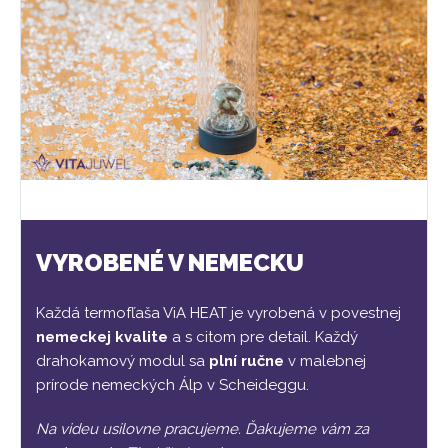
VYROBENÉ V NEMECKU
Každá termofľaša ViA HEAT je vyrobená v povestnej
nemeckej kvalite
a s citom pre detail. Každý
drahokamový modul sa
plní ručne
v malebnej
prírode nemeckých Álp v Scheideggu.
Na videu usilovne pracujeme. Ďakujeme vám za