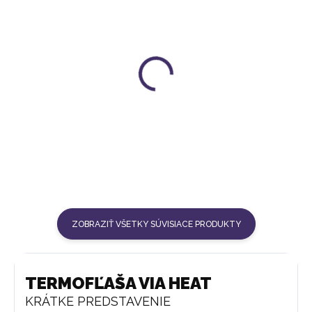
SET SITKA PRE
OCHRANNÝ KRYT |
TERMOFĽAŠU VIA HEAT
SVETLO ŠEDÁ
13 €
15 €
ZOBRAZIŤ VŠETKY SÚVISIACE PRODUKTY
TERMOFĽAŠA VIA HEAT
KRÁTKE PREDSTAVENIE