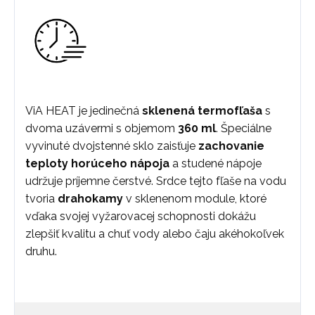
ViA HEAT je jedinečná
sklenená termofľaša
s
dvoma uzávermi s objemom
360 ml
. Špeciálne
vyvinuté dvojstenné sklo zaisťuje
zachovanie
teploty horúceho nápoja
a studené nápoje
udržuje príjemne čerstvé. Srdce tejto fľaše na vodu
tvoria
drahokamy
v sklenenom module, ktoré
vďaka svojej vyžarovacej schopnosti dokážu
zlepšiť kvalitu a chuť vody alebo čaju akéhokoľvek
druhu.