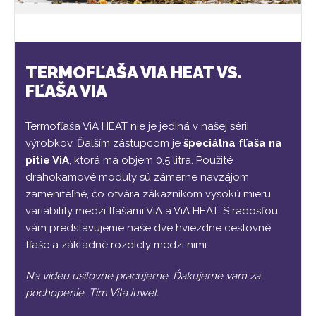
TERMOFĽAŠA VIA HEAT VS.
FĽAŠA VIA
Termofľaša ViA HEAT nie je jediná v našej sérii
výrobkov. Ďalším zástupcom je
špeciálna fľaša na
pitie ViA
, ktorá má objem 0,5 litra. Použité
drahokamové moduly sú zámerne navzájom
zameniteľné, čo otvára zákazníkom vysokú mieru
variability medzi fľašami ViA a ViA HEAT. S radosťou
vám predstavujeme naše dve hviezdne cestovné
fľaše a základné rozdiely medzi nimi.
Na videu usilovne pracujeme. Ďakujeme vám za
pochopenie. Tím VitaJuwel.