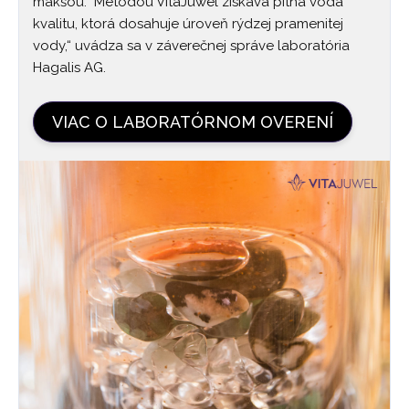
mäkšou. "Metódou VitaJuwel získava pitná voda
kvalitu, ktorá dosahuje úroveň rýdzej pramenitej
vody,“ uvádza sa v záverečnej správe laboratória
Hagalis AG.
VIAC O LABORATÓRNOM OVERENÍ