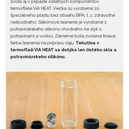
zvolili aj v prípade ostatných komponentov
termofľaše ViA HEAT. Viečka sú vyrobené zo
špeciálneho plastu bez obsahu BPA, t. z. zdravotne
neškodného. Silikónové tesnenie je vyrobené z
potravinárskeho silikónu vhodného na styk s
potravinami a vodou. Zámerne bola zvolená tmavá
farba tesnenia na prípravu čaju.
Tekutina v
termofľaši ViA HEAT sa dotýka len čistého skla a
potravinárskeho silikónu.