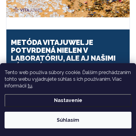
METÓDA VITAJUWEL JE
POTVRDENÁ NIELEN V
LABORATÓRIU, ALE AJ NAŠIMI
ZÁKAZNÍKMI Z PROGRAMU
OVERENÉ ZÁKAZNÍKMI NA
Tento web používa súbory cookie. Ďalším prechádzaním
tohto webu vyjadrujete súhlas s ich používaním. Viac
HEUREKA.
informácií
tu
.
„Je to vážně pecka, kvalita vody je opravdu
Nastavenie
rozdílná.”
Ruda, 2.2. 2022
Súhlasím
VIAC RECENZIÍ