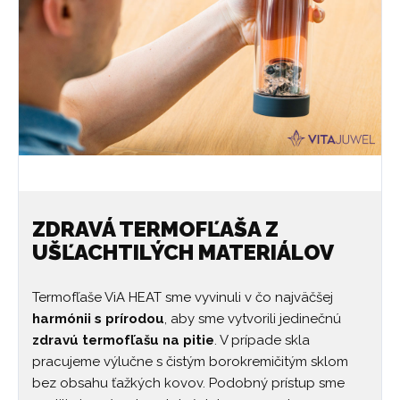
ZDRAVÁ TERMOFĽAŠA Z
UŠĽACHTILÝCH MATERIÁLOV
Termofľaše ViA HEAT sme vyvinuli v čo najväčšej
harmónii s prírodou
, aby sme vytvorili jedinečnú
zdravú termofľašu na pitie
. V prípade skla
pracujeme výlučne s čistým borokremičitým sklom
bez obsahu ťažkých kovov. Podobný prístup sme