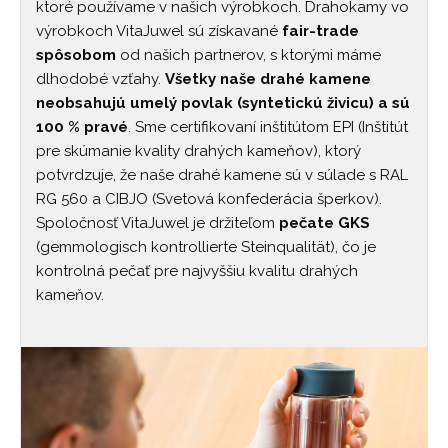
ktoré používame v našich výrobkoch. Drahokamy vo
výrobkoch VitaJuwel sú získavané
fair-trade
spôsobom
od našich partnerov, s ktorými máme
dlhodobé vzťahy.
Všetky naše drahé kamene
neobsahujú umelý povlak (syntetickú živicu) a sú
100 % pravé
. Sme certifikovaní inštitútom EPI (Inštitút
pre skúmanie kvality drahých kameňov), ktorý
potvrdzuje, že naše drahé kamene sú v súlade s RAL
RG 560 a CIBJO (Svetová konfederácia šperkov).
Spoločnosť VitaJuwel je držiteľom
pečate GKS
(gemmologisch kontrollierte Steinqualität), čo je
kontrolná pečať pre najvyššiu kvalitu drahých
kameňov.