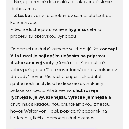
– Nie je potrebné dokonalé a opakované čistenie
drahokamov
–
Z lesku
svojich drahokamov sa môžete tešiť do
konca života
– Jednoduché používanie a
hygiena
celého
procesu sú obrovskou výhodou
Odborníci na drahé kamene sa zhodujú, že
koncept
VitaJuwel je najlepším riešením na prípravu
drahokamovej vody
. „Geniálne riešenie, ktoré
zabezpečuje 100 % prenos informácií z drahokamov
do vody,“ hovorí Michael Gienger, zakladateľ
spoločnosti analytického liečenie drahokamy.
„Vďaka konceptu VitaJuwel sa
chuť rozvíja
rýchlejšie, je vyváženejšia, výrazne jemnejšia
a
chutí inak s každou inou drahokamovou zmesou,“
hovorí Walter von Holst, popredný odborník na
litoterapiu, liečbu pomocou drahokamov.