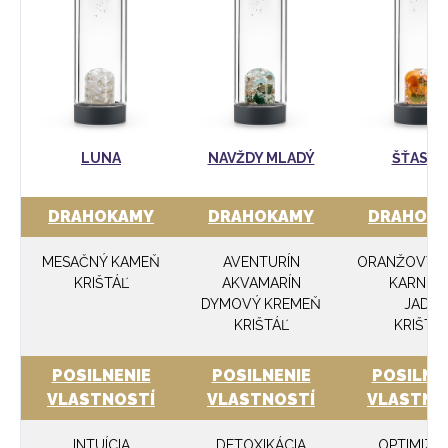
LUNA
NAVŽDY MLADÝ
ŠŤASTI
DRAHOKAMY
DRAHOKAMY
DRAHOK
MESAČNÝ KAMEŇ
AVENTURÍN
ORANŽOVÝ K
KRIŠTÁĽ
AKVAMARÍN
KARNEO
DYMOVÝ KREMEŇ
JADE
KRIŠTÁĽ
KRIŠTÁ
POSILNENIE
POSILNENIE
POSILNE
VLASTNOSTÍ
VLASTNOSTÍ
VLASTNO
INTUÍCIA
DETOXIKÁCIA
OPTIMIZM