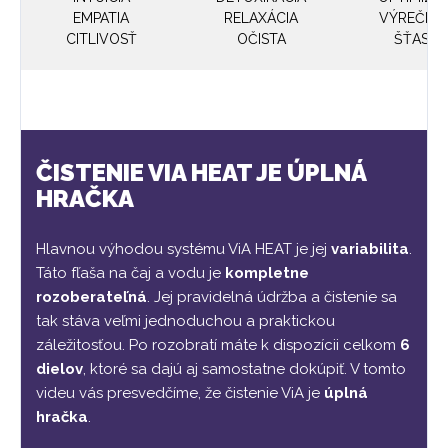
EMPATIA
RELAXÁCIA
VÝREČNO
CITLIVOSŤ
OČISTA
ŠŤASTI
ČISTENIE VIA HEAT JE ÚPLNÁ
HRAČKA
Hlavnou výhodou systému ViA HEAT je jej
variabilita
.
Táto fľaša na čaj a vodu je
kompletne
rozoberateľná
. Jej pravidelná údržba a čistenie sa
tak stáva veľmi jednoduchou a praktickou
záležitosťou. Po rozobratí máte k dispozícii celkom
6
dielov
, ktoré sa dajú aj samostatne dokúpiť. V tomto
videu vás presvedčíme, že čistenie ViA je
úplná
hračka
.