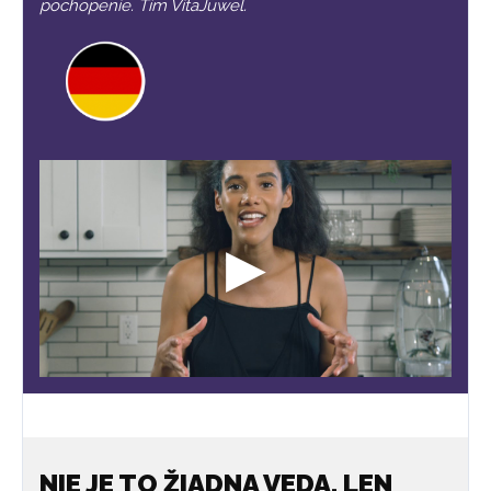
pochopenie. Tím VitaJuwel.
NIE JE TO ŽIADNA VEDA. LEN