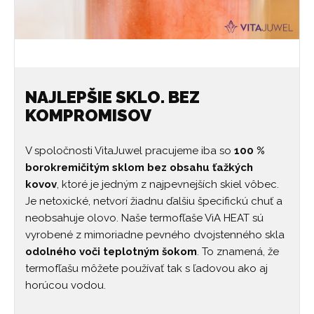
NAJLEPŠIE SKLO. BEZ
KOMPROMISOV
V spoločnosti VitaJuwel pracujeme iba so
100 %
borokremičitým sklom bez obsahu ťažkých
kovov
, ktoré je jedným z najpevnejších skiel vôbec.
Je netoxické, netvorí žiadnu ďalšiu špecifickú chuť a
neobsahuje olovo. Naše termofľaše ViA HEAT sú
vyrobené z mimoriadne pevného dvojstenného skla
odolného voči teplotným šokom
. To znamená, že
termofľašu môžete používať tak s ľadovou ako aj
horúcou vodou.