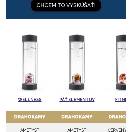
CHCEM TO VYSKÚŠAŤ!
WELLNESS
PÄŤ ELEMENTOV
FITNES
DRAHOKAMY
DRAHOKAMY
DRAHOK
AMETYST
AMETYST
ČERVENÝ JA