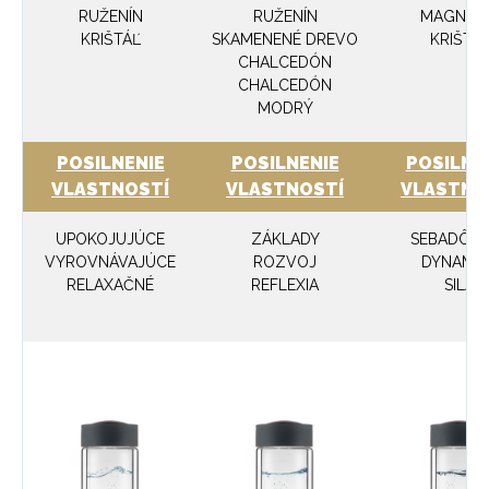
RUŽENÍN
RUŽENÍN
MAGNEZI
KRIŠTÁĽ
SKAMENENÉ DREVO
KRIŠTÁ
CHALCEDÓN
CHALCEDÓN
MODRÝ
POSILNENIE
POSILNENIE
POSILNE
VLASTNOSTÍ
VLASTNOSTÍ
VLASTNO
UPOKOJUJÚCE
ZÁKLADY
SEBADÔV
VYROVNÁVAJÚCE
ROZVOJ
DYNAMIK
RELAXAČNÉ
REFLEXIA
SILA