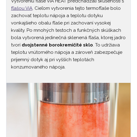
Vytvoreniu fľaše ViA HEAT predchádzali skúsenosti s
fľašou ViA
. Cieľom vytvorenia tejto termofľaše bolo
zachovať teplotu nápoja a teplotu dotyku
vonkajšieho obalu fľaše pri zachovaní vysokej
kvality. Po mnohých testoch a funkčných skúškach
bola vytvorená jedinečná sklenená fľaša, ktorej jadro
tvorí
dvojstenné borokremičité sklo
. To udržiava
teplotu vnútorného nápoja a zároveň zabezpečuje
príjemný dotyk aj pri vyšších teplotách
konzumovaného nápoja.