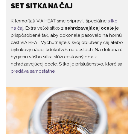
SET SITKA NA ČAJ
K termofľaši ViA HEAT sme pripravili špeciálne
sitko
na čaj
. Extra veľké sitko z
nehrdzavejúcej ocele
je
prispôsobené tak, aby dokonale pasovalo na hornú
časť ViA HEAT. Vychutnajte si svoj obľúbený čaj alebo
bylinkový nápoj kdekoľvek na cestách. Na dokonalú
hygienu vášho sitka slúži cestovný box z
nehrdzavejúcej ocele. Sitko je príslušenstvo, ktoré sa
predáva samostatne
.