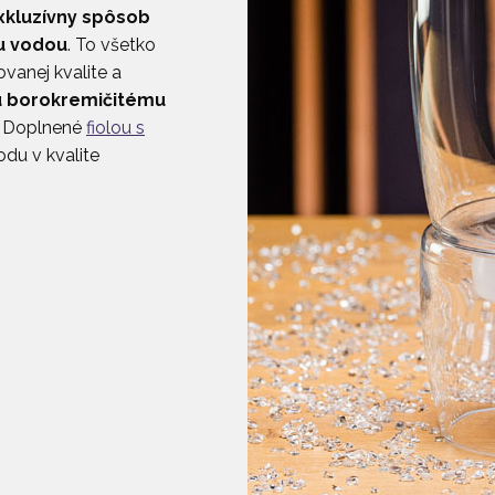
kluzívny spôsob
u vodou
. To všetko
vanej kvalite a
 borokremičitému
. Doplnené
fiolou s
odu v kvalite