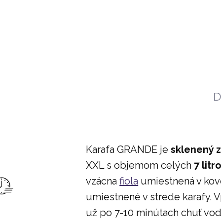
ĽAŠA NA VODU VIA 500
TERMOFĽAŠA VIA HE
ML | ŠŤASTIE
360 ML | ŠŤASTIE
94 €
99 €
D
Karafa GRANDE je
sklenený 
XXL s objemom celých
7 litr
vzácna
fiola
umiestnená v kovo
umiestnené v strede karafy. 
už po 7-10 minútach chuť vo