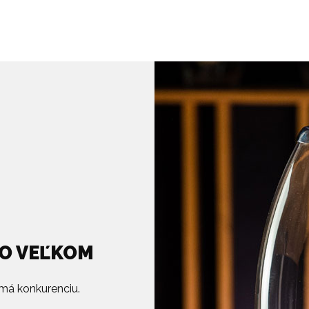
VO VEĽKOM
má konkurenciu.