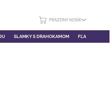
PRÁZDNY KOŠÍK
DU
SLAMKY S DRAHOKAMOM
FĽAŠE INU!
u
(>5 ks)
PRIDAŤ DO KOŠÍKA