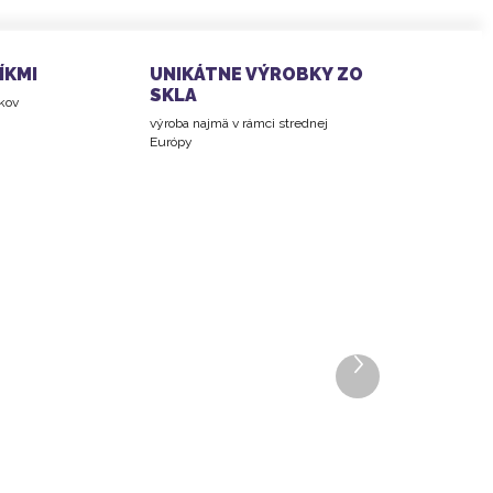
ÍKMI
UNIKÁTNE VÝROBKY ZO
SKLA
íkov
výroba najmä v rámci strednej
Európy
Ďalší
produkt