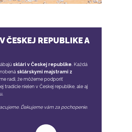
V ČESKEJ REPUBLIKE A
rábajú
sklári v Českej republike
. Každá
yrobená
sklárskymi majstrami z
rne radi, že môžeme podporiť
 tradície nielen v Českej republike, ale aj
u.
racujeme. Ďakujeme vám za pochopenie.