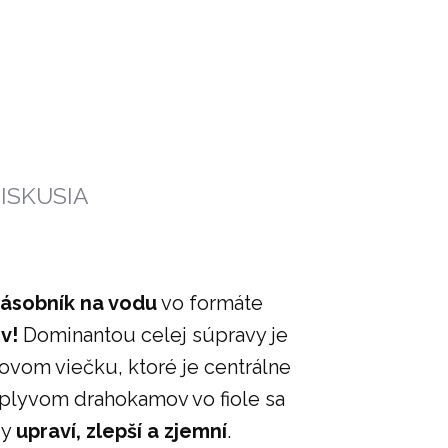
AT
KARAFA NA VODU ERA
SET | ŠŤASTIE
162 €
ISKUSIA
zásobník na vodu
vo formáte
ov!
Dominantou celej súpravy je
vom viečku, ktoré je centrálne
Vplyvom drahokamov vo fiole sa
dy
upraví, zlepší a zjemní
.