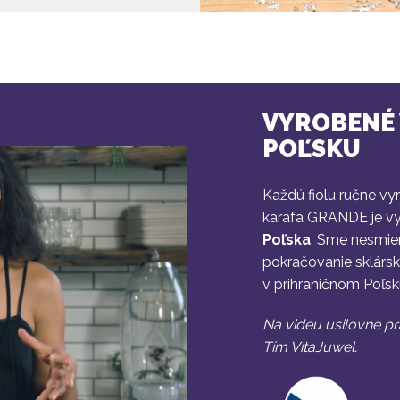
VYROBENÉ 
POĽSKU
Každú fiolu ručne vy
karafa GRANDE je v
Poľska
. Sme nesmie
pokračovanie sklárskej
v prihraničnom Poľsk
Na videu usilovne p
Tím VitaJuwel.