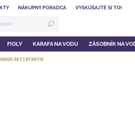
KTY
NÁKUPNÝ PORADCA
VYSKÚŠAJTE SI TO!
HĽADAŤ
FIOLY
KARAFA NA VODU
ZÁSOBNÍK NA VO
ANDE SET | ŠŤASTIE
345 €
280,49 € bez DPH
Jednotková
Ihneď k odoslani
cena:
MOŽNOSTI DORUČENIA
−
+