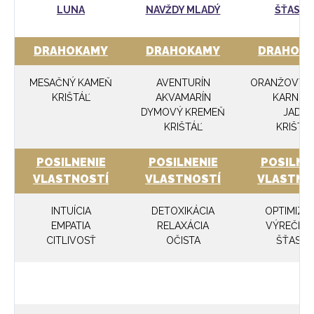
LUNA
NAVŽDY MLADÝ
ŠŤASTI
DRAHOKAMY
DRAHOKAMY
DRAHOK
MESAČNÝ KAMEŇ
AVENTURÍN
ORANŽOVÝ K
KRIŠTÁĽ
AKVAMARÍN
KARNEO
DYMOVÝ KREMEŇ
JADE
KRIŠTÁĽ
KRIŠTÁ
POSILNENIE
POSILNENIE
POSILNE
VLASTNOSTÍ
VLASTNOSTÍ
VLASTNO
INTUÍCIA
DETOXIKÁCIA
OPTIMIZM
EMPATIA
RELAXÁCIA
VÝREČNO
CITLIVOSŤ
OČISTA
ŠŤASTI