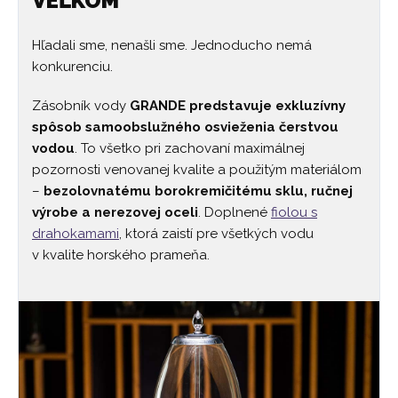
VEĽKOM
Hľadali sme, nenašli sme. Jednoducho nemá
konkurenciu.
Zásobník vody
GRANDE predstavuje exkluzívny
spôsob samoobslužného osvieženia čerstvou
vodou
. To všetko pri zachovaní maximálnej
pozornosti venovanej kvalite a použitým materiálom
–
bezolovnatému borokremičitému sklu, ručnej
výrobe a nerezovej oceli
. Doplnené
fiolou s
drahokamami
, ktorá zaistí pre všetkých vodu
v kvalite horského prameňa.