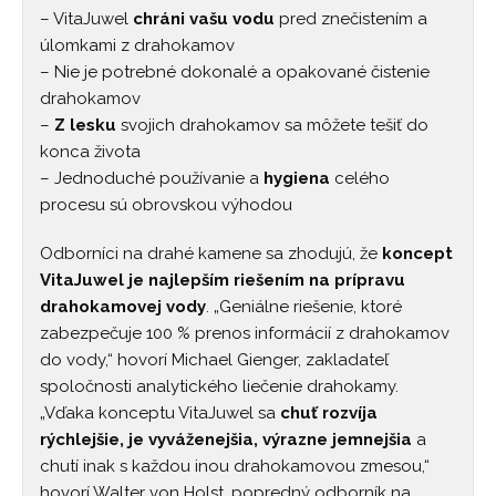
– VitaJuwel
chráni vašu vodu
pred znečistením a
úlomkami z drahokamov
– Nie je potrebné dokonalé a opakované čistenie
drahokamov
–
Z lesku
svojich drahokamov sa môžete tešiť do
konca života
– Jednoduché používanie a
hygiena
celého
procesu sú obrovskou výhodou
Odborníci na drahé kamene sa zhodujú, že
koncept
VitaJuwel je najlepším riešením na prípravu
drahokamovej vody
. „Geniálne riešenie, ktoré
zabezpečuje 100 % prenos informácií z drahokamov
do vody,“ hovorí Michael Gienger, zakladateľ
spoločnosti analytického liečenie drahokamy.
„Vďaka konceptu VitaJuwel sa
chuť rozvíja
rýchlejšie, je vyváženejšia, výrazne jemnejšia
a
chutí inak s každou inou drahokamovou zmesou,“
hovorí Walter von Holst, popredný odborník na