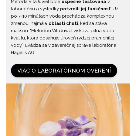
Metóda VitaJuwel bola
úspešne testovaná
v
laboratóriu a výsledky
potvrdili jej funkčnosť
. Už
po 7-10 minútach voda prechádza komplexnou
zmenou, najmä
v oblasti chuti
, keď sa stáva
mäkšou. "Metódou VitaJuwel získava pitná voda
kvalitu, ktorá dosahuje úroveň rýdzej pramenitej
vody,“ uvádza sa v záverečnej správe laboratória
Hagalis AG.
VIAC O LABORATÓRNOM OVERENÍ