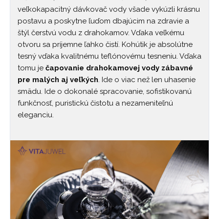
veľkokapacitný dávkovač vody všade vykúzli krásnu
postavu a poskytne ľuďom dbajúcim na zdravie a
štýl čerstvú vodu z drahokamov. Vďaka veľkému
otvoru sa príjemne ľahko čistí. Kohútik je absolútne
tesný vďaka kvalitnému teflónovému tesneniu. Vďaka
tomu je
čapovanie drahokamovej vody zábavné
pre malých aj veľkých
. Ide o viac než len uhasenie
smädu. Ide o dokonalé spracovanie, sofistikovanú
funkčnosť, puristickú čistotu a nezameniteľnú
eleganciu.