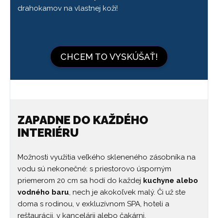
drahokamov na vlastnej koži!
CHCEM TO VYSKÚŠAŤ!
ZAPADNE DO KAŽDÉHO
INTERIÉRU
Možnosti využitia veľkého skleneného zásobníka na
vodu sú nekonečné: s priestorovo úsporným
priemerom 20 cm sa hodí do každej
kuchyne alebo
vodného baru
, nech je akokoľvek malý. Či už ste
doma s rodinou, v exkluzívnom SPA, hoteli a
reštaurácii, v kancelárii alebo čakárni,