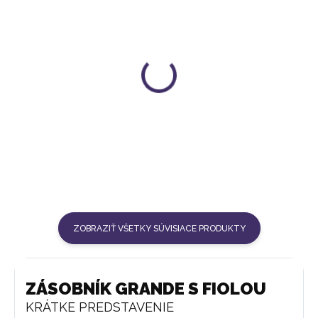
SET POHÁROV (6 KS)
FĽAŠA NA VODU VIA 500 ML
| WELLNESS
27 €
62 €
ZOBRAZIŤ VŠETKY SÚVISIACE PRODUKTY
ZÁSOBNÍK GRANDE S FIOLOU
KRÁTKE PREDSTAVENIE