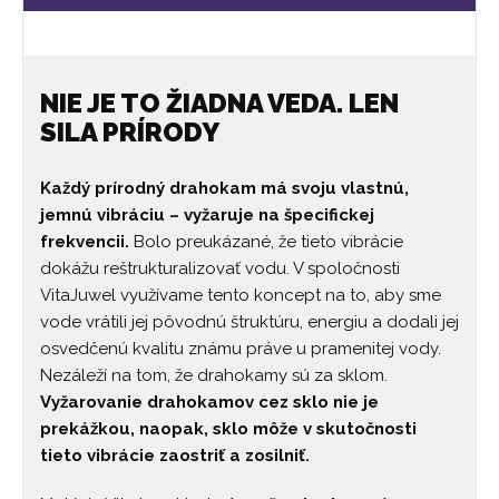
NIE JE TO ŽIADNA VEDA. LEN
SILA PRÍRODY
Každý prírodný drahokam má svoju vlastnú,
jemnú vibráciu – vyžaruje na špecifickej
frekvencii.
Bolo preukázané, že tieto vibrácie
dokážu reštrukturalizovať vodu. V spoločnosti
VitaJuwel využívame tento koncept na to, aby sme
vode vrátili jej pôvodnú štruktúru, energiu a dodali jej
osvedčenú kvalitu známu práve u pramenitej vody.
Nezáleží na tom, že drahokamy sú za sklom.
Vyžarovanie drahokamov cez sklo nie je
prekážkou, naopak, sklo môže v skutočnosti
tieto vibrácie zaostriť a zosilniť.