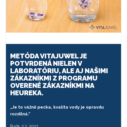
METÓDA VITAJUWEL JE
POTVRDENÁ NIELEN V
LABORATÓRIU, ALE AJ NAŠIMI
ZÁKAZNÍKMI Z PROGRAMU
OVERENÉ ZÁKAZNÍKMI NA
HEUREKA.
„Je to vážně pecka, kvalita vody je opravdu
rozdílná.”
Ruda, 2.2. 2022