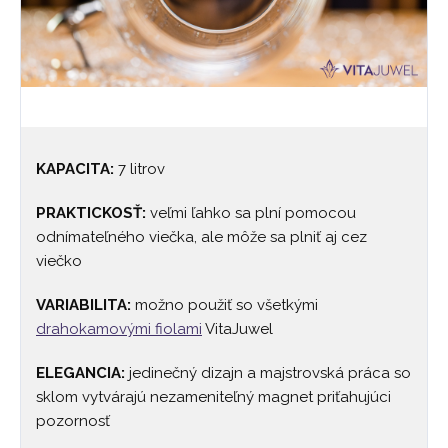
KAPACITA:
7 litrov
PRAKTICKOSŤ:
veľmi ľahko sa plní pomocou
odnímateľného viečka, ale môže sa plniť aj cez
viečko
VARIABILITA:
možno použiť so všetkými
drahokamovými fiolami
VitaJuwel
ELEGANCIA:
jedinečný dizajn a majstrovská práca so
sklom vytvárajú nezameniteľný magnet priťahujúci
pozornosť