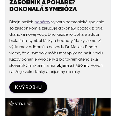
ZÁSOBNÍK A POHÁRE?
DOKONALÁ SYMBIÓZA
Dizajn našich
pohárov
vytvára harmonické spojenie
so zásobníkom a zaručuje dokonalý pôžitok z pitia
drahokamovej vody. Dno každého pohára zdobí
biela ľalia, symbol lásky a hodnoty Matky Zeme. Z
výskumov odborníka na vodu Dr. Masaru Emota
vieme, že aj symboly môžu mať vplyv na našu vodu.
Každý pohár je vyrobený z borokremičitého skla
slovenskými sklármi a má
objem až 300 ml
. Hovorí
sa, že je veľmi ľahký a príjemný do ruky.
K VÝROBKU