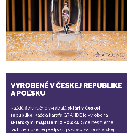
VYROBENÉ V ČESKEJ REPUBLIKE
A POĽSKU
Každú fiolu ručne vyrábajú
sklári v Českej
republike
. Každá karafa GRANDE je vyrobená
sklárskymi majstrami z Poľska
. Sme nesmierne
radi, že môžeme podporiť pokračovanie sklárskej