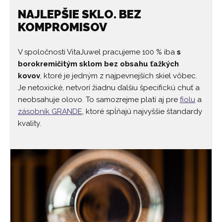
NAJLEPŠIE SKLO. BEZ
KOMPROMISOV
V spoločnosti VitaJuwel pracujeme 100 % iba
s
borokremičitým sklom bez obsahu ťažkých
kovov
, ktoré je jedným z najpevnejších skiel vôbec.
Je netoxické, netvorí žiadnu ďalšiu špecifickú chuť a
neobsahuje olovo. To samozrejme platí aj pre
fiolu
a
zásobník GRANDE
, ktoré spĺňajú najvyššie štandardy
kvality.