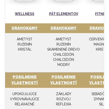
WELLNESS
PÄŤ ELEMENTOV
FITNES
DRAHOKAMY
DRAHOKAMY
DRAHOK
AMETYST
AMETYST
ČERVENÝ JA
RUŽENÍN
RUŽENÍN
MAGNEZI
KRIŠTÁĽ
SKAMENENÉ DREVO
KRIŠTÁ
CHALCEDÓN
CHALCEDÓN
MODRÝ
POSILNENIE
POSILNENIE
POSILNE
VLASTNOSTÍ
VLASTNOSTÍ
VLASTNO
UPOKOJUJÚCE
ZÁKLADY
SEBADÔV
VYROVNÁVAJÚCE
ROZVOJ
DYNAMIK
RELAXAČNÉ
REFLEXIA
SILA