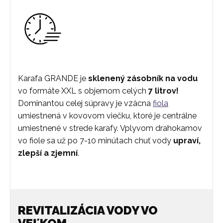
Karafa GRANDE je
sklenený zásobník na vodu
vo formáte XXL s objemom celých
7 litrov!
Dominantou celej súpravy je vzácna
fiola
umiestnená v kovovom viečku, ktoré je centrálne
umiestnené v strede karafy. Vplyvom drahokamov
vo fiole sa už po 7-10 minútach chuť vody
upraví,
zlepší a zjemní
.
REVITALIZÁCIA VODY VO